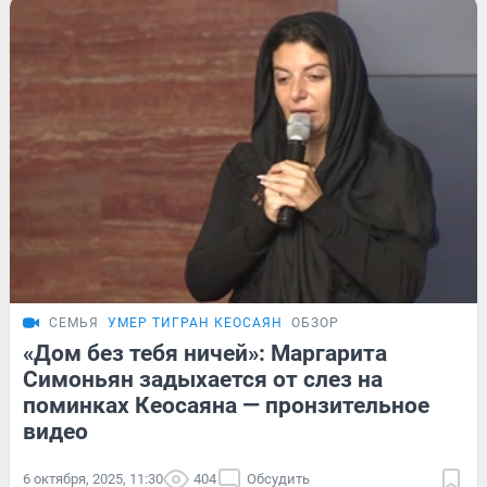
СЕМЬЯ
УМЕР ТИГРАН КЕОСАЯН
ОБЗОР
«Дом без тебя ничей»: Маргарита
Симоньян задыхается от слез на
поминках Кеосаяна — пронзительное
видео
6 октября, 2025, 11:30
404
Обсудить