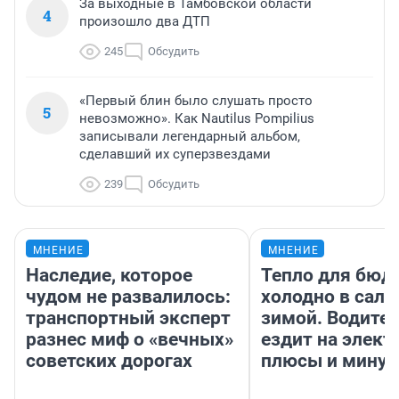
За выходные в Тамбовской области
4
произошло два ДТП
245
Обсудить
«Первый блин было слушать просто
5
невозможно». Как Nautilus Pompilius
записывали легендарный альбом,
сделавший их суперзвездами
239
Обсудить
МНЕНИЕ
МНЕНИЕ
Наследие, которое
Тепло для бюд
чудом не развалилось:
холодно в сало
транспортный эксперт
зимой. Водител
разнес миф о «вечных»
ездит на элект
советских дорогах
плюсы и мину