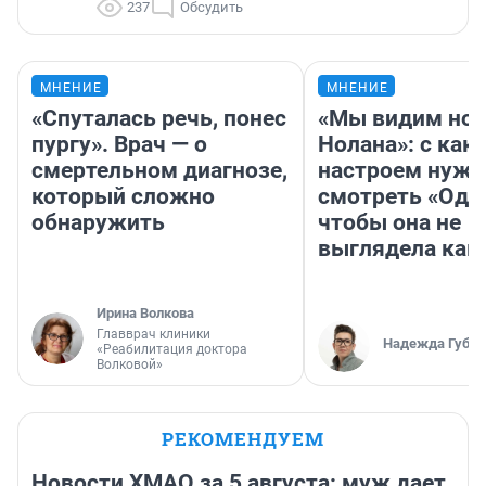
237
Обсудить
МНЕНИЕ
МНЕНИЕ
«Спуталась речь, понес
«Мы видим нов
пургу». Врач — о
Нолана»: с как
смертельном диагнозе,
настроем нужн
который сложно
смотреть «Оди
обнаружить
чтобы она не
выглядела как
Ирина Волкова
Главврач клиники
Надежда Губар
«Реабилитация доктора
Волковой»
РЕКОМЕНДУЕМ
Новости ХМАО за 5 августа: муж дает