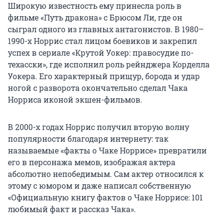
Широкую известность ему принесла роль в
фильме «Путь дракона» с Брюсом Ли, где он
сыграл одного из главных антагонистов. В 1980–
1990-х Норрис стал лицом боевиков и закрепил
успех в сериале «Крутой Уокер: правосудие по-
техасски», где исполнил роль рейнджера Корделла
Уокера. Его характерный прищур, борода и удар
ногой с разворота окончательно сделал Чака
Норриса иконой экшен-фильмов.
В 2000-х годах Норрис получил вторую волну
популярности благодаря интернету: так
называемые «факты о Чаке Норрисе» превратили
его в персонажа мемов, изображая актера
абсолютно непобедимым. Сам актер относился к
этому с юмором и даже написал собственную
«Официальную книгу фактов о Чаке Норрисе: 101
любимый факт и рассказ Чака».