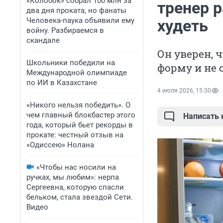
«Колобок» собрал 100 млн за
тренер р
два дня проката, но фанаты
Человека-паука объявили ему
худеть
войну. Разбираемся в
скандале
Он уверен, 
Школьники победили на
форму и не 
Международной олимпиаде
по ИИ в Казахстане
4 июля 2026, 15:30
«Никого нельзя победить». О
чем главный блокбастер этого
Написать
года, который бьет рекорды в
прокате: честный отзыв на
«Одиссею» Нолана
«Чтобы нас носили на
ручках, мы любим»: нерпа
Сергеевна, которую спасли
бельком, стала звездой Сети.
Видео