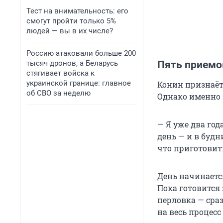
Тест на внимательность: его
смогут пройти только 5%
людей — вы в их числе?
Россию атаковали больше 200
тысяч дронов, а Беларусь
Пять приемо
стягивает войска к
украинской границе: главное
Конин признаёт
об СВО за неделю
Однако именно 
— Я уже два го
день — и в будн
что приготовить
День начинается
Пока готовится 
перловка — сра
на весь процесс