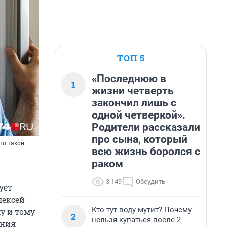
ТОП 5
«Последнюю в
1
жизни четверть
закончил лишь с
одной четверкой».
Родители рассказали
про сына, который
то такой
всю жизнь боролся с
раком
3 149
Обсудить
ует
лексей
Кто тут воду мутит? Почему
у и тому
2
нельзя купаться после 2
ания