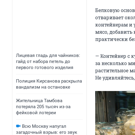
Белковую основу
отваривает око
контейнерам и у
мясо, добавить
практически бе
Лицевая гладь для чайников:
— Контейнер с 
гайд от набора петель до
за несколько ми
первого готового изделия
растительное м
Не удивляйтесь
Полиция Кирсанова раскрыла
вандализм на остановке
Жительница Тамбова
потеряла 205 тысяч из-за
фейковой лотереи
Всю Москву напугал
загадочный взрыв: его звук