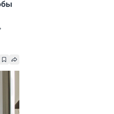
обы
ь