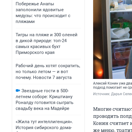
Побережье Анапы
заполонили ядовитые
медузы: что происходит с
пляжами
Тигры на пляже и 300 оленей
в дикой природе: топ-24
самых красивых бухт
Приморского края
Рабочий день хотят сократить,
но только летом — и вот
почему. Новости 7 августа
Алексей Конин уже два
подход помогает не с
Звездные гости в 500-
Источник: 
Дарья Селен
летнем соборе: Криштиану
Роналду готовится сыграть
свадьбу века на Мадейре
Многие считают,
проводить полд
«Жила тут интеллигенция».
Конин считает и
История сибирского дома-
же меню, тратит