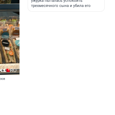
ужурка пыталась успокоить
трехмесячного сына и убила его
азов