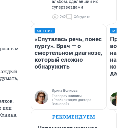
альбом, сделавший их
суперзвездами
242
Обсудить
МНЕНИЕ
МНЕНИ
«Спуталась речь, понес
Прода
пургу». Врач — о
возьм
бразным.
смертельном диагнозе,
нам г
который сложно
налог
обнаружить
косне
 каждый
даже 
 думать,
Ирина Волкова
Главврач клиники
«Реабилитация доктора
елков.
Волковой»
р или
Конина,
РЕКОМЕНДУЕМ