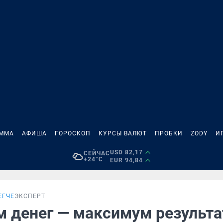
АММА
АФИША
ГОРОСКОП
КУРСЫ ВАЛЮТ
ПРОБКИ
ZODY
И
USD 82,17
СЕЙЧАС
+24°C
EUR 94,84
ЕГЧЕ
ЭКСПЕРТ
 денег — максимум результа