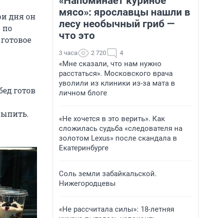
«Напоминает куриное
мясо»: ярославцы нашли в
ри дня он
лесу необычный гриб —
 по
что это
 готовое
3 часа
2 720
4
«Мне сказали, что нам нужно
расстаться». Московского врача
уволили из клиники из-за мата в
бед готов
личном блоге
выпить.
«Не хочется в это верить». Как
сложилась судьба «следователя на
золотом Lexus» после скандала в
Екатеринбурге
Соль земли забайкальской.
Нижегородцевы
«Не рассчитала силы»: 18-летняя