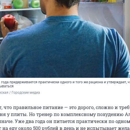
 года придерживается практически одного и того же рациона и утверждает, ч
рываться
ская / Городские медиа
 что правильное питание — это дорого, сложно и треб
ня у плиты. Но тренер по комплексному похудению А
наче. Уже два года он питается практически по одном
 на еду около 500 рублей в день и не испытывает жел