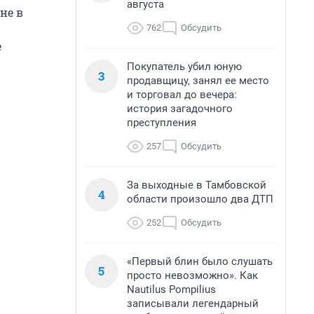
августа
не в
762
Обсудить
е
Покупатель убил юную
3
продавщицу, занял ее место
и торговал до вечера:
история загадочного
преступления
257
Обсудить
За выходные в Тамбовской
4
области произошло два ДТП
252
Обсудить
«Первый блин было слушать
5
просто невозможно». Как
Nautilus Pompilius
записывали легендарный