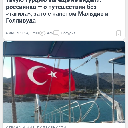
Такую Турцию вы еще не видели:
россиянка — о путешествии без
«тагила», зато с налетом Мальдив и
Голливуда
6 июня, 2024, 17:00
476
Обсудить
СТРАНА И МИР
ПОДРОБНОСТИ