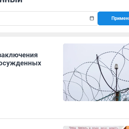
Примен
заключения
 осужденных