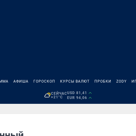
АММА
АФИША
ГОРОСКОП
КУРСЫ ВАЛЮТ
ПРОБКИ
ZODY
И
USD 81,41
СЕЙЧАС
+21°C
EUR 94,06
енный