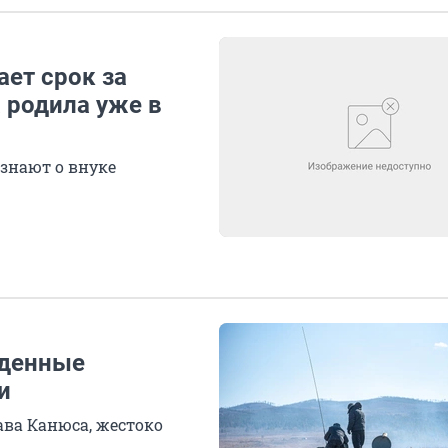
ает срок за
 родила уже в
 знают о внуке
жденные
и
ава Канюса, жестоко