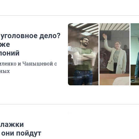
 уголовное дело?
аже
лоний
иленко и Чанышевой с
нных
облажки
 они пойдут