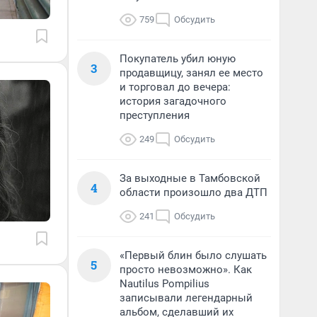
759
Обсудить
Покупатель убил юную
3
продавщицу, занял ее место
и торговал до вечера:
история загадочного
преступления
249
Обсудить
За выходные в Тамбовской
4
области произошло два ДТП
241
Обсудить
«Первый блин было слушать
5
просто невозможно». Как
Nautilus Pompilius
записывали легендарный
альбом, сделавший их