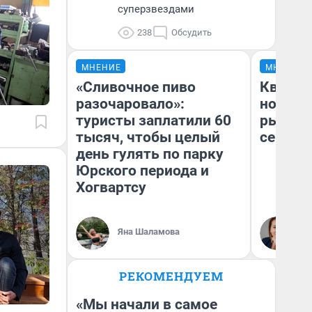
суперзвездами
238
Обсудить
МНЕНИЕ
МНЕНИЕ
«Сливочное пиво
Кварти
разочаровало»:
но деш
туристы заплатили 60
рынок 
тысяч, чтобы целый
сейчас
день гулять по парку
Юрского периода и
Хогвартсу
Ек
Яна Шаламова
ди
не
РЕКОМЕНДУЕМ
«Мы начали в самое