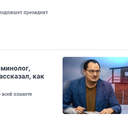
о подпишет президент
иминолог,
ассказал, как
 всей планете