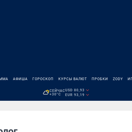
АММА
АФИША
ГОРОСКОП
КУРСЫ ВАЛЮТ
ПРОБКИ
ZODY
И
USD 80,93
СЕЙЧАС
+30°C
EUR 93,19
олог