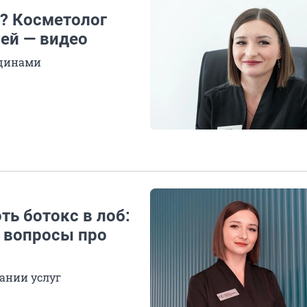
? Косметолог
жей — видео
рщинами
ть ботокс в лоб:
е вопросы про
ании услуг