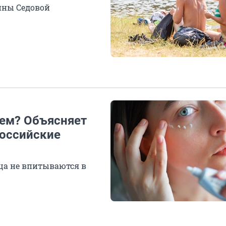
ины Седовой
ем? Объясняет
российские
нца не впитываются в