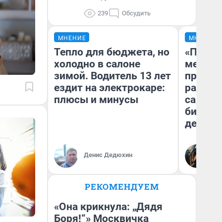
239
Обсудить
МНЕНИЕ
МНЕНИЕ
Тепло для бюджета, но
«Покуп
холодно в салоне
мешке»
зимой. Водитель 13 лет
предпр
ездит на электрокаре:
рассказ
плюсы и минусы
самом 
бизнес
дешевы
На
Денис Дедюхин
От
де
РЕКОМЕНДУЕМ
«Она крикнула: „Дядя
Боря!“» Москвичка