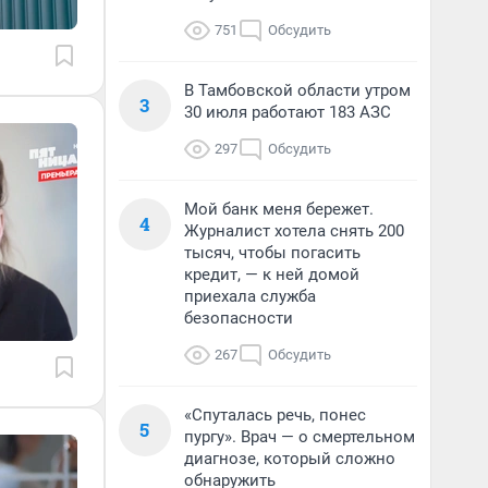
751
Обсудить
В Тамбовской области утром
3
30 июля работают 183 АЗС
297
Обсудить
Мой банк меня бережет.
4
Журналист хотела снять 200
тысяч, чтобы погасить
кредит, — к ней домой
приехала служба
безопасности
267
Обсудить
«Спуталась речь, понес
5
пургу». Врач — о смертельном
диагнозе, который сложно
обнаружить