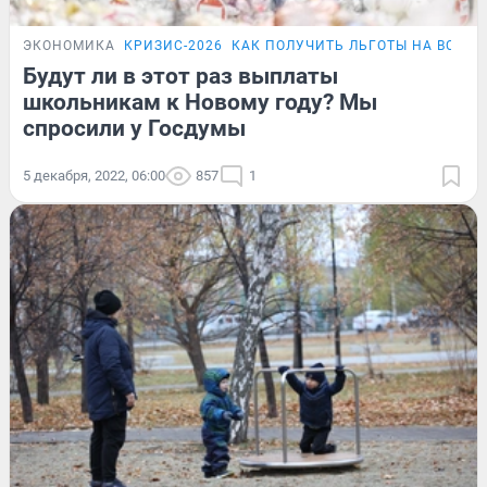
ЭКОНОМИКА
КРИЗИС-2026
КАК ПОЛУЧИТЬ ЛЬГОТЫ НА ВСЁ
П
Будут ли в этот раз выплаты
школьникам к Новому году? Мы
спросили у Госдумы
5 декабря, 2022, 06:00
857
1