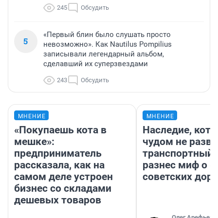
245
Обсудить
«Первый блин было слушать просто
5
невозможно». Как Nautilus Pompilius
записывали легендарный альбом,
сделавший их суперзвездами
243
Обсудить
МНЕНИЕ
МНЕНИЕ
«Покупаешь кота в
Наследие, кото
мешке»:
чудом не разва
предприниматель
транспортный 
рассказала, как на
разнес миф о 
самом деле устроен
советских доро
бизнес со складами
дешевых товаров
Олег Арефьев