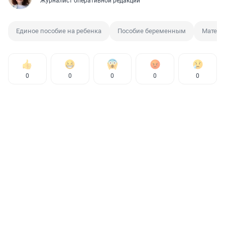
Журналист оперативной редакции
Единое пособие на ребенка
Пособие беременным
Матери
0
0
0
0
0