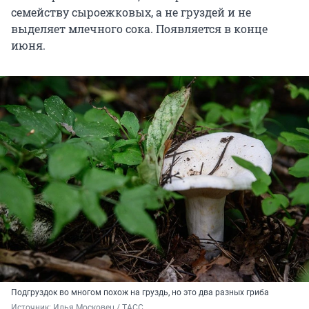
семейству сыроежковых, а не груздей и не
выделяет млечного сока. Появляется в конце
июня.
Подгруздок во многом похож на груздь, но это два разных гриба
Источник: 
Илья Московец / ТАСС