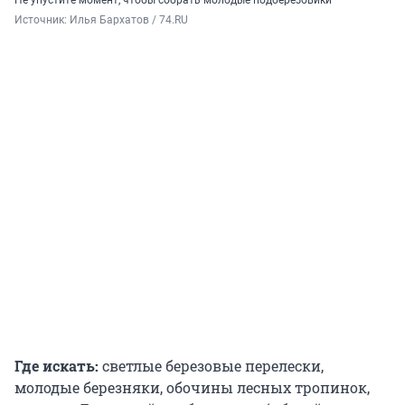
Не упустите момент, чтобы собрать молодые подберезовики
Источник: 
Илья Бархатов / 74.RU
Где искать:
светлые березовые перелески,
молодые березняки, обочины лесных тропинок,