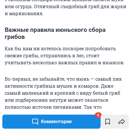
или огурца. Отличный съедобный гриб для жарки
и маринования.
Важные правила июньского сбора
грибов
Как бы нам ни хотелось поскорее попробовать
свежие грибы, отправляясь в лес, стоит
учитывать несколько важных правил и нюансов.
Во-первых, не забывайте, что июнь — самый пик
активности грибных мушек и комаров. Даже
самый маленький и крепкий с виду белый гриб
или подберезовик внутри может оказаться
полностью источен личинками. Так что
проверяйте ножки грибов прямо в лесу и не
0
кладите в корзину что попало.
Комментарии