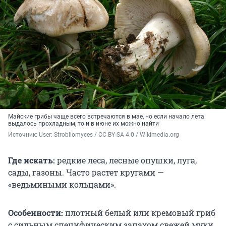
Майские грибы чаще всего встречаются в мае, но если начало лета
выдалось прохладным, то и в июне их можно найти
Источник: 
User: Strobilomyces / CC BY-SA 4.0 / Wikimedia.org
Где искать:
редкие леса, лесные опушки, луга,
сады, газоны. Часто растет кругами —
«ведьмиными кольцами».
Особенности:
плотный белый или кремовый гриб
с сильным специфическим запахом свежей муки