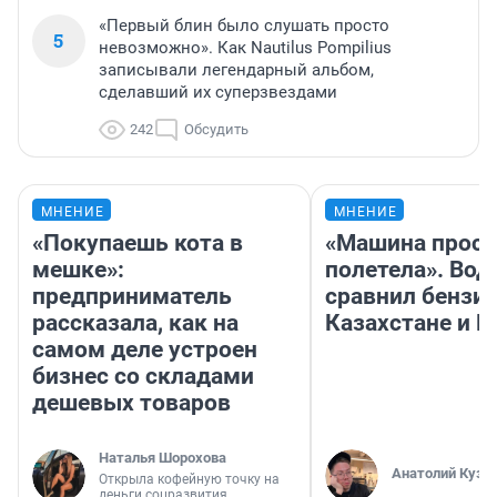
«Первый блин было слушать просто
5
невозможно». Как Nautilus Pompilius
записывали легендарный альбом,
сделавший их суперзвездами
242
Обсудить
МНЕНИЕ
МНЕНИЕ
«Покупаешь кота в
«Машина прост
мешке»:
полетела». Вод
предприниматель
сравнил бензин
рассказала, как на
Казахстане и Р
самом деле устроен
бизнес со складами
дешевых товаров
Наталья Шорохова
Анатолий Кузн
Открыла кофейную точку на
деньги соцразвития