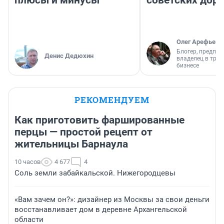
плюсы и минусы
советских доро
Олег Арефьев
Блогер, предпри
Денис Дедюхин
владелец в тра
бизнесе
РЕКОМЕНДУЕМ
Как приготовить фаршированные
перцы — простой рецепт от
жительницы Барнаула
10 часов
4 677
4
Соль земли забайкальской. Нижегородцевы
«Вам зачем он?»: дизайнер из Москвы за свои деньги
восстанавливает дом в деревне Архангельской
области