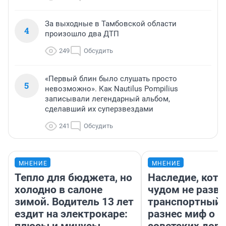
За выходные в Тамбовской области
4
произошло два ДТП
249
Обсудить
«Первый блин было слушать просто
5
невозможно». Как Nautilus Pompilius
записывали легендарный альбом,
сделавший их суперзвездами
241
Обсудить
МНЕНИЕ
МНЕНИЕ
Тепло для бюджета, но
Наследие, кото
холодно в салоне
чудом не разва
зимой. Водитель 13 лет
транспортный 
ездит на электрокаре:
разнес миф о 