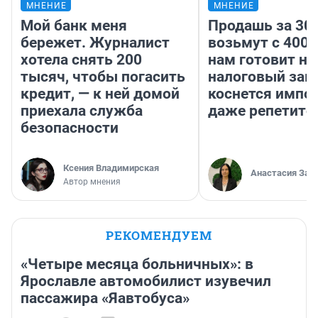
МНЕНИЕ
МНЕНИЕ
Мой банк меня
Продашь за 300
бережет. Журналист
возьмут с 4000
хотела снять 200
нам готовит н
тысяч, чтобы погасить
налоговый зако
кредит, — к ней домой
коснется импор
приехала служба
даже репетито
безопасности
Ксения Владимирская
Анастасия Зав
Автор мнения
РЕКОМЕНДУЕМ
«Четыре месяца больничных»: в
Ярославле автомобилист изувечил
пассажира «Яавтобуса»