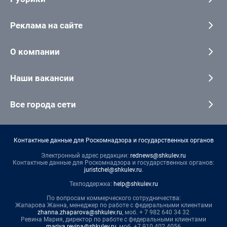
Реклама на сайте
О компании
Наши вакансии
Все города сети
Контактные данные для Роскомнадзора и государственных органов
Электронный адрес редакции:
rednews@shkulev.ru
Контактные данные для Роскомнадзора и государственных органов:
juristchel@shkulev.ru
.
Техподдержка:
help@shkulev.ru
По вопросам коммерческого сотрудничества:
Жапарова Жанна, менеджер по работе с федеральными клиентами
zhanna.zhaparova@shkulev.ru
, моб. + 7 982 640 34 32
Ревина Мария, директор по работе с федеральными клиентами
mariya.revina@shkulev.ru
, моб. +7 910 402 4056