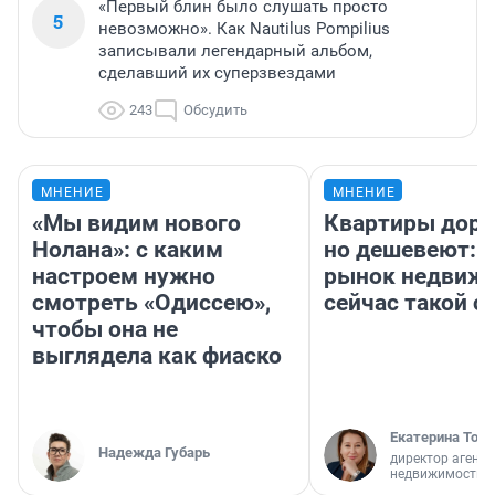
«Первый блин было слушать просто
5
невозможно». Как Nautilus Pompilius
записывали легендарный альбом,
сделавший их суперзвездами
243
Обсудить
МНЕНИЕ
МНЕНИЕ
«Мы видим нового
Квартиры дор
Нолана»: с каким
но дешевеют: 
настроем нужно
рынок недвиж
смотреть «Одиссею»,
сейчас такой 
чтобы она не
выглядела как фиаско
Екатерина Торо
Надежда Губарь
директор агентс
недвижимости