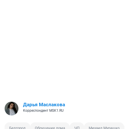
Дарья Маслакова
Корреспондент MSK1.RU
Белгород
Обрушение дома
ЧП
Михаил Мурашко