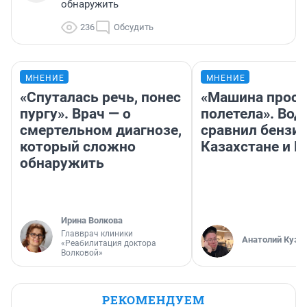
обнаружить
236
Обсудить
МНЕНИЕ
МНЕНИЕ
«Спуталась речь, понес
«Машина прост
пургу». Врач — о
полетела». Вод
смертельном диагнозе,
сравнил бензин
который сложно
Казахстане и Р
обнаружить
Ирина Волкова
Главврач клиники
Анатолий Кузн
«Реабилитация доктора
Волковой»
РЕКОМЕНДУЕМ