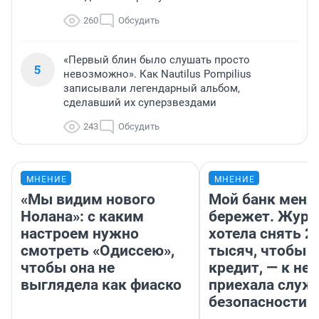
260
Обсудить
«Первый блин было слушать просто
5
невозможно». Как Nautilus Pompilius
записывали легендарный альбом,
сделавший их суперзвездами
243
Обсудить
МНЕНИЕ
МНЕНИЕ
«Мы видим нового
Мой банк меня
Нолана»: с каким
бережет. Журн
настроем нужно
хотела снять 2
смотреть «Одиссею»,
тысяч, чтобы п
чтобы она не
кредит, — к не
выглядела как фиаско
приехала служ
безопасности