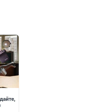
дайте,
в