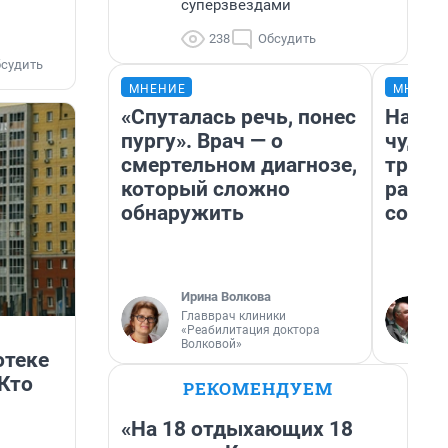
суперзвездами
238
Обсудить
судить
МНЕНИЕ
МНЕНИ
«Спуталась речь, понес
Насле
пургу». Врач — о
чудом
смертельном диагнозе,
транс
который сложно
разне
обнаружить
совет
Ирина Волкова
Главврач клиники
«Реабилитация доктора
Волковой»
отеке
 Кто
РЕКОМЕНДУЕМ
«На 18 отдыхающих 18