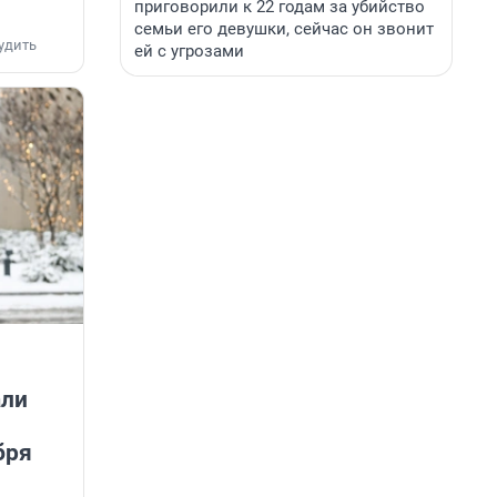
приговорили к 22 годам за убийство
семьи его девушки, сейчас он звонит
удить
ей с угрозами
али
:
бря