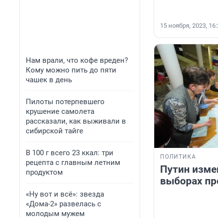
15 ноября, 2023, 16
Нам врали, что кофе вреден?
Кому можно пить до пяти
чашек в день
Пилоты потерпевшего
крушение самолета
рассказали, как выживали в
сибирской тайге
В 100 г всего 23 ккал: три
ПОЛИТИКА
рецепта с главным летним
Путин изме
продуктом
выборах пр
«Ну вот и всё»: звезда
«Дома-2» развелась с
молодым мужем