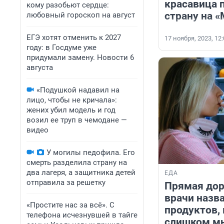
красавица 
кому разобьют сердце:
страну на 
любовный гороскоп на август
ЕГЭ хотят отменить к 2027
17 ноября, 2023, 12
году: в Госдуме уже
придумали замену. Новости 6
августа
«Подушкой надавил на
лицо, чтобы не кричала»:
жених убил модель и год
возил ее труп в чемодане —
видео
У могилы педофила. Его
смерть разделила страну на
два лагеря, а защитника детей
ЕДА
отправила за решетку
Прямая доро
врачи назв
«Простите нас за всё». С
продуктов,
телефона исчезнувшей в тайге
слишком мн