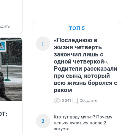
удить
ТОП 5
«Последнюю в
1
жизни четверть
закончил лишь с
одной четверкой».
Родители рассказали
про сына, который
всю жизнь боролся с
раком
2 341
Обсудить
ОТ:
Кто тут воду мутит? Почему
2
нельзя купаться после 2
августа