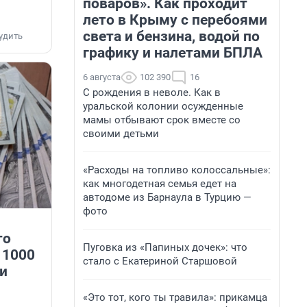
поваров». Как проходит
лето в Крыму с перебоями
света и бензина, водой по
удить
графику и налетами БПЛА
6 августа
102 390
16
С рождения в неволе. Как в
уральской колонии осужденные
мамы отбывают срок вместе со
своими детьми
«Расходы на топливо колоссальные»:
как многодетная семья едет на
автодоме из Барнаула в Турцию —
фото
то
Пуговка из «Папиных дочек»: что
 1000
стало с Екатериной Старшовой
 и
«Это тот, кого ты травила»: прикамца