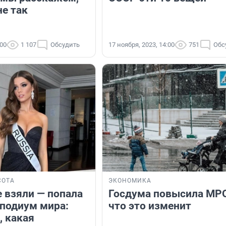
не так
:00
1 107
Обсудить
17 ноября, 2023, 14:00
751
Обс
СОТА
ЭКОНОМИКА
е взяли — попала
Госдума повысила МР
 подиум мира:
что это изменит
, какая