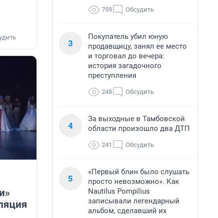
759
Обсудить
Покупатель убил юную
удить
3
продавщицу, занял ее место
и торговал до вечера:
история загадочного
преступления
248
Обсудить
За выходные в Тамбовской
4
области произошло два ДТП
241
Обсудить
«Первый блин было слушать
5
просто невозможно». Как
Nautilus Pompilius
и»
записывали легендарный
сляция
альбом, сделавший их