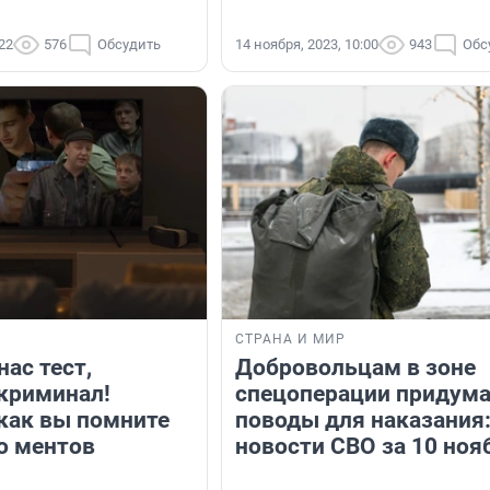
:22
576
Обсудить
14 ноября, 2023, 10:00
943
Обс
Я
СТРАНА И МИР
нас тест,
Добровольцам в зоне
криминал!
спецоперации придум
 как вы помните
поводы для наказания
о ментов
новости СВО за 10 ноя