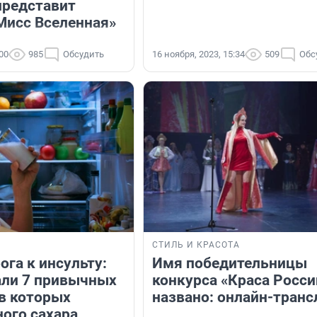
представит
«Мисс Вселенная»
:00
985
Обсудить
16 ноября, 2023, 15:34
509
Обс
СТИЛЬ И КРАСОТА
га к инсульту:
Имя победительницы
али 7 привычных
конкурса «Краса Росси
 в которых
названо: онлайн-тран
ого сахара