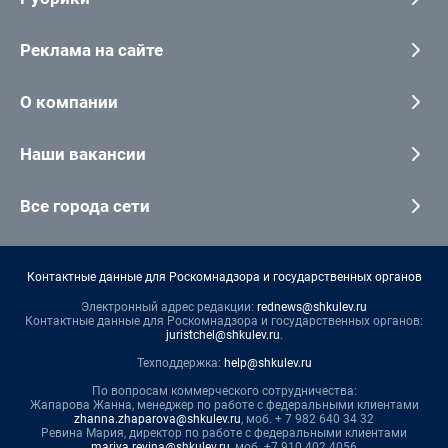
Реклама на сайте
О компании
Наши вакансии
Все города сети
Контактные данные для Роскомнадзора и государственных органов
Электронный адрес редакции:
rednews@shkulev.ru
Контактные данные для Роскомнадзора и государственных органов:
juristchel@shkulev.ru
.
Техподдержка:
help@shkulev.ru
По вопросам коммерческого сотрудничества:
Жапарова Жанна, менеджер по работе с федеральными клиентами
zhanna.zhaparova@shkulev.ru
, моб. + 7 982 640 34 32
Ревина Мария, директор по работе с федеральными клиентами
mariya.revina@shkulev.ru
, моб. +7 910 402 4056