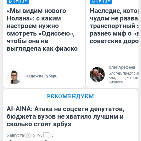
МНЕНИЕ
МНЕНИЕ
«Мы видим нового
Наследие, кото
Нолана»: с каким
чудом не разва
настроем нужно
транспортный э
смотреть «Одиссею»,
разнес миф о «
чтобы она не
советских доро
выглядела как фиаско
Олег Арефьев
Блогер, предприн
Надежда Губарь
владелец в тран
бизнесе
РЕКОМЕНДУЕМ
AI-AINA: Атака на соцсети депутатов,
бюджета вузов не хватило лучшим и
сколько стоит арбуз
5 августа
5 198
3