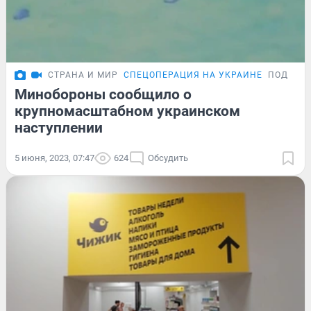
СТРАНА И МИР
СПЕЦОПЕРАЦИЯ НА УКРАИНЕ
ПОДРОБ
Минобороны сообщило о
крупномасштабном украинском
наступлении
5 июня, 2023, 07:47
624
Обсудить