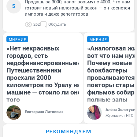
Продашь за 3000, налог возьмут с 4000. Что нам
5
готовит новый налоговый закон — он коснется
импорта и даже репетиторов
262
Обсудить
МНЕНИЕ
МНЕНИЕ
«Нет некрасивых
«Аналоговая жи
городов, есть
вот что нам нуж
недофинансированные».
Почему новые
Путешественники
блокбастеры
проехали 2000
проваливаются,
километров по Уралу на
повторы стары
машине — стоило ли оно
фильмов собир
того
полные залы
Алёна Золотухи
Екатерина Литкевич
Журналист НГС
РЕКОМЕНДУЕМ