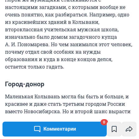
настоящими загадками, с которыми вообще не
очень понятно, как разбираться. Например, одно
из красивейших зданий в Колывани,
второклассная учительская мужская школа,
изначально было домом загадочного купца
А. И. Пономарева. Но чем занимался этот человек,
почему отдал свой особняк на нужды
образования и куда в конце концов делся,
остается только гадать.
Город-донор
Маленькая Колывань могла бы быть и больше, и
красивее и даже стать третьим городом России
вместо Новосибирска. Но и второй шанс вырасти
и стать административным центром оказался
0
упущен: Транссиб прошел в стороне от Колывани,
Комментарии
вблизи села Кривощекова. Это соседство не просто