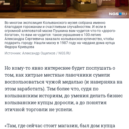
Во многом экспозиция Колыванского музея собрана именно
благодаря горожанам и счастливым случайностям. И если в
огромной аляповатой маске Пушкина вам чудится что-то «дорого-
богатое», то вам не чудится: такое украшение к 100-летию
Александра Сергеевича заказало колыванское купечество, чтобы
подарить городу. Нашли маску в 1987 году на чердаке дома купца
Федора Кривцова
Источник: 
Александр Ощепков / NGS.RU
Но кому-то явно интереснее будет послушать о
том, как хитрые местные лавочники сумели
воспользоваться чужой медалью (и наверняка на
этом заработать). Тем более что, судя по
колыванским историям, до умения делать бизнес
колыванские купцы доросли, а до понятия
этичной торговли не успели.
«Там, где сейчас стоит магазин, был дом купца