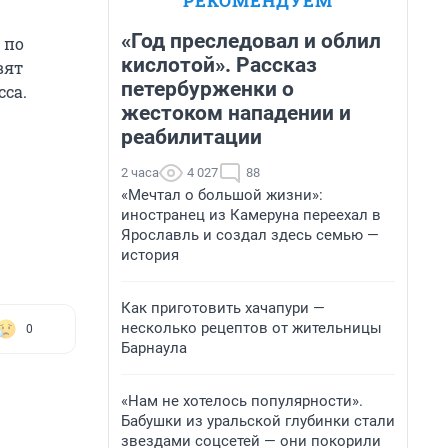
РЕКОМЕНДУЕМ
«Год преследовал и облил
 по
кислотой». Рассказ
вят
петербурженки о
са.
жестоком нападении и
реабилитации
2 часа
4 027
88
«Мечтал о большой жизни»:
иностранец из Камеруна переехал в
Ярославль и создал здесь семью —
история
Как приготовить хачапури —
несколько рецептов от жительницы
0
Барнаула
«Нам не хотелось популярности».
Бабушки из уральской глубинки стали
звездами соцсетей — они покорили