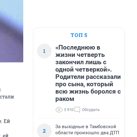
ТОП 5
«Последнюю в
1
жизни четверть
закончил лишь с
одной четверкой».
Родители рассказали
про сына, который
ы
всю жизнь боролся с
 стали
раком
3 910
Обсудить
. Ей
За выходные в Тамбовской
2
области произошло два ДТП
, ей