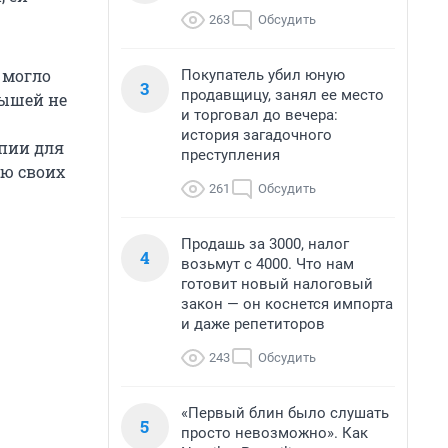
263
Обсудить
 могло
Покупатель убил юную
3
продавщицу, занял ее место
лышей не
и торговал до вечера:
история загадочного
пии для
преступления
ию своих
261
Обсудить
Продашь за 3000, налог
4
возьмут с 4000. Что нам
готовит новый налоговый
закон — он коснется импорта
и даже репетиторов
243
Обсудить
«Первый блин было слушать
5
просто невозможно». Как