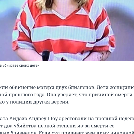
 убийстве своих детей
ли обвинение матери двух близнецов. Дети женщин
ной прошлого года. Она уверяет, что причиной смерти
ко у полиции другая версия.
та Айдахо Андреу Шоу арестовали на прошлой неделе
два убийства первой степени из-за смерти ее
лых близнецов. Если суд признает женщину виновной