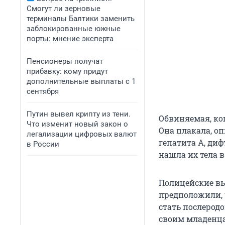
Смогут ли зерновые
терминалы Балтики заменить
заблокированные южные
порты: мнение эксперта
Пенсионеры получат
прибавку: кому придут
дополнительные выплаты с 1
сентября
Путин вывел крипту из тени.
Обвиняемая, ког
Что изменит новый закон о
Она плакала, о
легализации цифровых валют
гепатита А, ди
в России
нашла их тела в
Полицейские вы
предположили, 
стать послерод
своим младенц