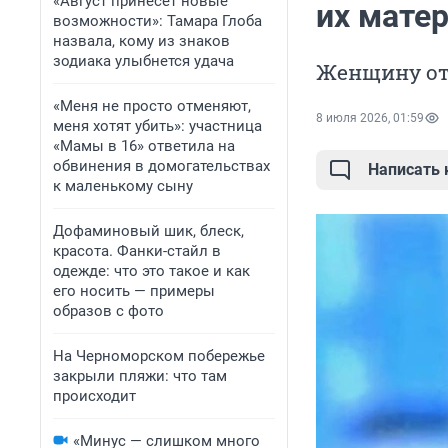
«Август принесет новые
их матер
возможности»: Тамара Глоба
назвала, кому из знаков
зодиака улыбнется удача
Женщину от
«Меня не просто отменяют,
8 июля 2026, 01:59
меня хотят убить»: участница
«Мамы в 16» ответила на
обвинения в домогательствах
Написать
к маленькому сыну
Дофаминовый шик, блеск,
красота. Фанки-стайл в
одежде: что это такое и как
его носить — примеры
образов с фото
На Черноморском побережье
закрыли пляжи: что там
происходит
«Минус — слишком много