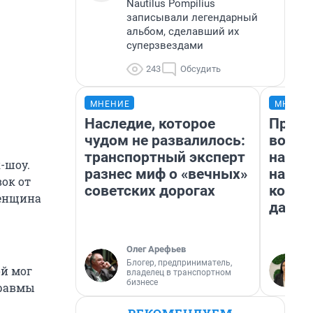
Nautilus Pompilius
записывали легендарный
альбом, сделавший их
суперзвездами
243
Обсудить
МНЕНИЕ
МНЕНИ
Наследие, которое
Прода
чудом не развалилось:
возьм
транспортный эксперт
нам г
-шоу.
разнес миф о «вечных»
налог
ок от
советских дорогах
косне
женщина
даже 
Олег Арефьев
Блогер, предприниматель,
ой мог
владелец в транспортном
бизнесе
травмы