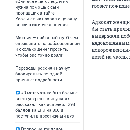
«Они всё еще в лесу, и им
грозит пожизне
нужна помощь»: сын
пропавших в тайге
Усольцевых назвал еще одну
Адвокат женщины
версию их исчезновения
бы стать причи
выдержали поб
Миссия — найти работу. О чем
недоношенными.
спрашивать на собеседовании
и сколько денег просить,
новорожденных.
чтобы вас точно взяли
детей на уколы
Переводы россиян начнут
блокировать по одной
причине: подробности
«В математике был больше
всего уверен»: выпускник
рассказал, как исправил 298
баллов за ЕГЭ на 300 и
поступил в престижный вуз
Вопрос на триллион.