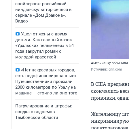
спойлеров»: российский
ниндзя-скульптор снялся в
сериале «Дом Дракона».
Видео
Ушел от жены с двумя
детьми. Как главный качок
«Уральских пельменей» в 54
года закрутил роман с
молодой красоткой
Американку обвинили в
«Нет некрасивых городов,
Источник: 
cnn.com
есть недофинансированные».
Путешественники проехали
В США предъяви
2000 километров по Уралу на
скончались вес
машине — стоило ли оно того
прививки, одна
Патрулирование и штрафы:
сводка с водоемов
Жительницу шта
Тамбовской области
инкриминируют 
полуторагодова