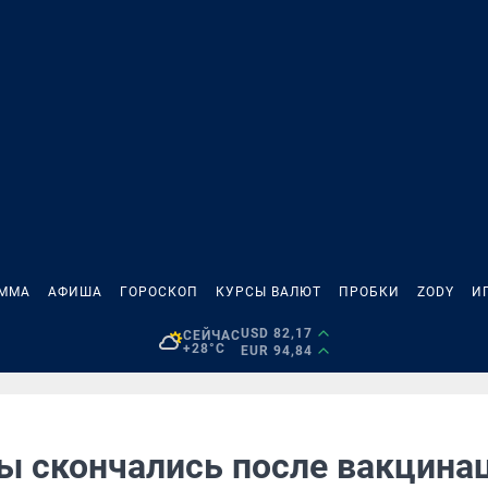
АММА
АФИША
ГОРОСКОП
КУРСЫ ВАЛЮТ
ПРОБКИ
ZODY
И
USD 82,17
СЕЙЧАС
+28°C
EUR 94,84
ы скончались после вакцина