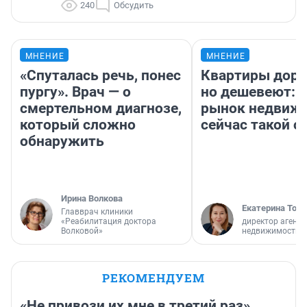
240
Обсудить
МНЕНИЕ
МНЕНИЕ
«Спуталась речь, понес
Квартиры дор
пургу». Врач — о
но дешевеют: 
смертельном диагнозе,
рынок недвиж
который сложно
сейчас такой 
обнаружить
Ирина Волкова
Екатерина Торо
Главврач клиники
«Реабилитация доктора
директор агентс
Волковой»
недвижимости
РЕКОМЕНДУЕМ
«Не привози их мне в третий раз».