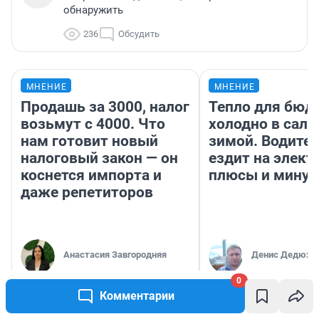
обнаружить
236
Обсудить
МНЕНИЕ
МНЕНИЕ
Продашь за 3000, налог
Тепло для бюд
возьмут с 4000. Что
холодно в сало
нам готовит новый
зимой. Водител
налоговый закон — он
ездит на элект
коснется импорта и
плюсы и мину
даже репетиторов
Анастасия Завгородняя
Денис Дедюхи
0
Комментарии
РЕКОМЕНДУЕМ