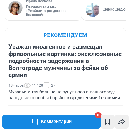
Ирина Волкова
Главврач клиники
Денис Дедюхи
«Реабилитация доктора
Волковой»
РЕКОМЕНДУЕМ
Уважал иноагентов и размещал
фривольные картинки: эксклюзивные
подробности задержания в
Волгограде мужчины за фейки об
армии
18 часов
11 128
27
Муравьи и тля больше не сунут носа в ваш огород:
народные способы борьбы с вредителями без химии
«Заказали на 3-летие»: перед убийством жены в
0
Казани турок забрал торт на день рождения сына
Комментарии