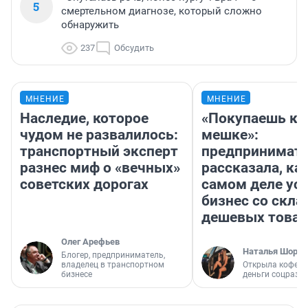
5
смертельном диагнозе, который сложно
обнаружить
237
Обсудить
МНЕНИЕ
МНЕНИЕ
Наследие, которое
«Покупаешь ко
чудом не развалилось:
мешке»:
транспортный эксперт
предпринимат
разнес миф о «вечных»
рассказала, как
советских дорогах
самом деле ус
бизнес со скл
дешевых това
Олег Арефьев
Наталья Шорох
Блогер, предприниматель,
владелец в транспортном
Открыла кофейн
бизнесе
деньги соцразв