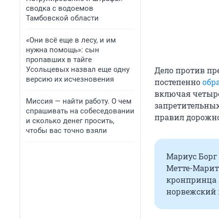
сводка с водоемов
Тамбовской области
«Они всё еще в лесу, и им
нужна помощь»: сын
пропавших в тайге
Усольцевых назвал еще одну
Дело против пре
версию их исчезновения
постепенно
обр
включая четыре
Миссия — найти работу. О чем
запретительных
спрашивать на собеседовании
правил дорожн
и сколько денег просить,
чтобы вас точно взяли
Мариус Борг
Метте-Марит
кронпринца Х
норвежский 