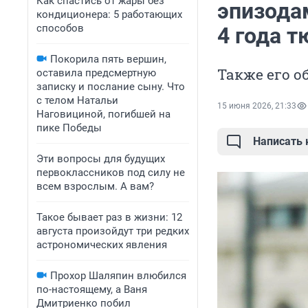
Как спастись от жары без
эпизодам
кондиционера: 5 работающих
способов
4 года 
Покорила пять вершин,
Также его о
оставила предсмертную
записку и послание сыну. Что
с телом Натальи
15 июня 2026, 21:33
Наговициной, погибшей на
пике Победы
Написать
Эти вопросы для будущих
первоклассников под силу не
всем взрослым. А вам?
Такое бывает раз в жизни: 12
августа произойдут три редких
астрономических явления
Прохор Шаляпин влюбился
по-настоящему, а Ваня
Дмитриенко побил