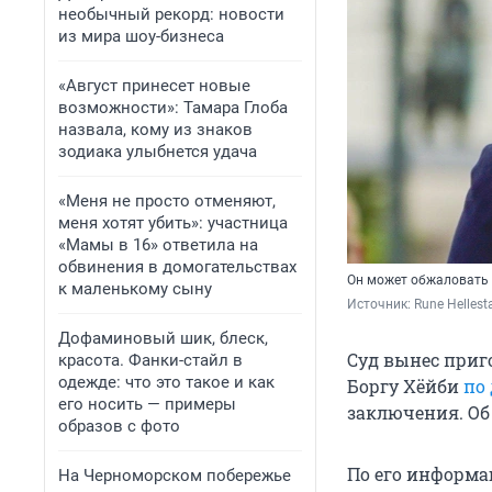
необычный рекорд: новости
из мира шоу-бизнеса
«Август принесет новые
возможности»: Тамара Глоба
назвала, кому из знаков
зодиака улыбнется удача
«Меня не просто отменяют,
меня хотят убить»: участница
«Мамы в 16» ответила на
обвинения в домогательствах
Он может обжаловать
к маленькому сыну
Источник: 
Rune Hellest
Дофаминовый шик, блеск,
Суд вынес приг
красота. Фанки-стайл в
одежде: что это такое и как
Боргу Хёйби
по
его носить — примеры
заключения. Об 
образов с фото
По его информа
На Черноморском побережье