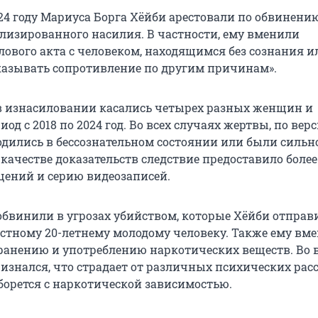
24 году Мариуса Борга Хёйби арестовали по обвинению
ализированного насилия. В частности, ему вменили
лового акта с человеком, находящимся без сознания и
азывать сопротивление по другим причинам».
в изнасиловании касались четырех разных женщин и
од с 2018 по 2024 год. Во всех случаях жертвы, по вер
одились в бессознательном состоянии или были сильн
 качестве доказательств следствие предоставило более
щений и серию видеозаписей.
 обвинили в угрозах убийством, которые Хёйби отправ
естному 20-летнему молодому человеку. Также ему вм
ранению и употреблению наркотических веществ. Во 
ризнался, что страдает от различных психических рас
 борется с наркотической зависимостью.