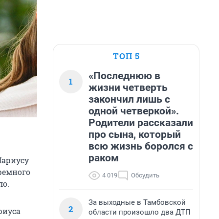
ТОП 5
«Последнюю в
1
жизни четверть
закончил лишь с
одной четверкой».
Родители рассказали
про сына, который
всю жизнь боролся с
раком
Мариусу
ремного
4 019
Обсудить
ло.
За выходные в Тамбовской
2
риуса
области произошло два ДТП