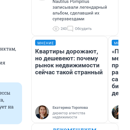
Nautilus Pompilius
записывали легендарный
альбом, сделавший их
суперзвездами
243
Обсудить
МНЕНИЕ
МНЕНИ
унктам,
Квартиры дорожают,
«Поку
но дешевеют: почему
мешке
ия
рынок недвижимости
предп
сейчас такой странный
расска
самом
бизне
дешев
ессы
а,
ует на
Екатерина Торопова
директор агентства
недвижимости