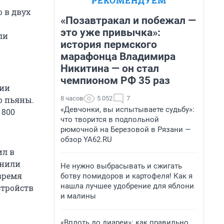
РЕКОМЕНДУЕМ
 в двух
«Позавтракал и побежал —
это уже привычка»:
ли
история пермского
марафонца Владимира
Никитина — он стал
чемпионом РФ 35 раз
сии
8 часов
5 052
7
о пьяны.
«Девчонки, вы испытываете судьбу»:
 800
что творится в подпольной
рюмочной на Березовой в Рязани —
обзор YA62.RU
ил в
енили
Не нужно выбрасывать и сжигать
время
ботву помидоров и картофеля! Как я
нашла лучшее удобрение для яблони
стройств
и малины
«Вплоть до диареи»: как правильно