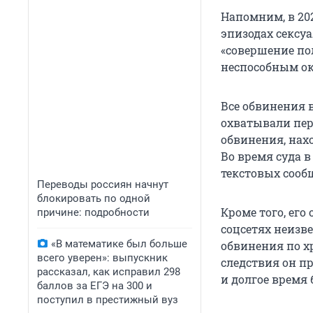
Напомним, в 20
эпизодах сексу
«совершение по
неспособным ок
Все обвинения 
охватывали пери
обвинения, нах
Во время суда в
текстовых сооб
Переводы россиян начнут
блокировать по одной
Кроме того, его
причине: подробности
соцсетях неизв
«В математике был больше
обвинения по х
всего уверен»: выпускник
следствия он п
рассказал, как исправил 298
и долгое время
баллов за ЕГЭ на 300 и
поступил в престижный вуз