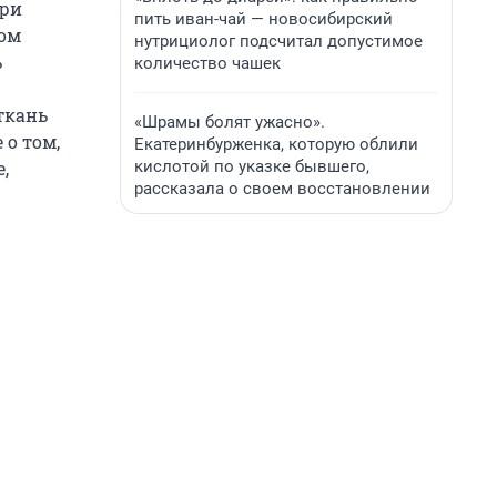
ери
пить иван-чай — новосибирский
том
нутрициолог подсчитал допустимое
ь
количество чашек
ткань
«Шрамы болят ужасно».
 о том,
Екатеринбурженка, которую облили
кислотой по указке бывшего,
,
рассказала о своем восстановлении