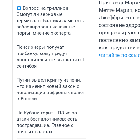
Приговор Мариу
Вопрос на триллион.
Метте-Марит, к
Смогут ли зерновые
Джеффри Эпштей
терминалы Балтики заменить
состояние здоро
заблокированные южные
прогрессирующи
порты: мнение эксперта
постепенно зам
как представит
Пенсионеры получат
прибавку: кому придут
читайте по ссыл
дополнительные выплаты с 1
сентября
Путин вывел крипту из тени.
Что изменит новый закон о
легализации цифровых валют
в России
На Кубани горит НПЗ из-за
атаки беспилотников: есть
пострадавшие. Главное о
ночных налетах