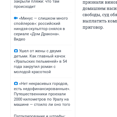
закрыли пляжи: что там
признали вино
происходит
домашнем насил
свободы, суд об
«Минус — слишком много
выплатить ком
спойлеров»: российский
приговор.
ниндзя-скульптор снялся в
сериале «Дом Дракона».
Видео
Ушел от жены с двумя
детьми. Как главный качок
«Уральских пельменей» в 54
года закрутил роман с
молодой красоткой
«Нет некрасивых городов,
есть недофинансированные».
Путешественники проехали
2000 километров по Уралу на
машине — стоило ли оно того
Патрулирование и штрафы: