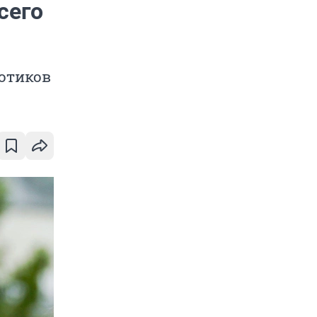
сего
котиков