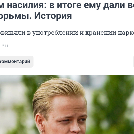
 насилия: в итоге ему дали в
тюрьмы. История
бвиняли в употреблении и хранении нар
211
 комментарий