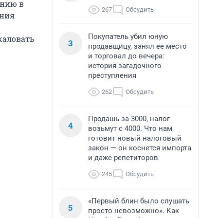
ению в
267
Обсудить
ения
Покупатель убил юную
жаловать
3
продавщицу, занял ее место
и торговал до вечера:
история загадочного
преступления
262
Обсудить
Продашь за 3000, налог
4
возьмут с 4000. Что нам
готовит новый налоговый
закон — он коснется импорта
и даже репетиторов
245
Обсудить
«Первый блин было слушать
5
просто невозможно». Как