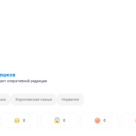
Пешков
ент оперативной редакции
ьма
Королевская семья
Норвегия
0
0
0