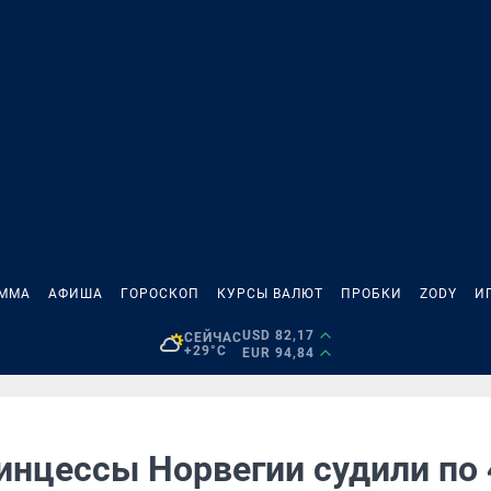
АММА
АФИША
ГОРОСКОП
КУРСЫ ВАЛЮТ
ПРОБКИ
ZODY
И
USD 82,17
СЕЙЧАС
+29°C
EUR 94,84
инцессы Норвегии судили по 