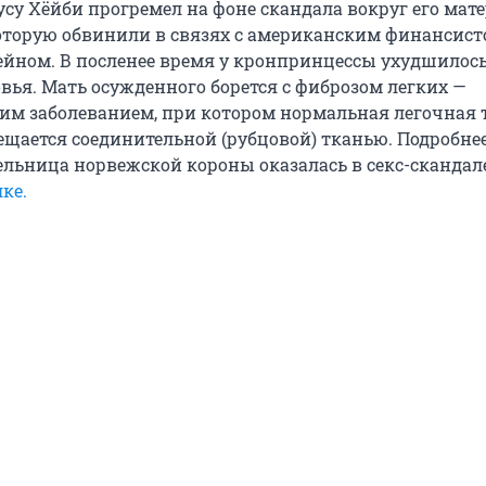
су Хёйби прогремел на фоне скандала вокруг его мат
оторую обвинили в связях с американским финансис
ном. В посленее время у кронпринцессы ухудшилос
вья. Мать осужденного борется с фиброзом легких —
м заболеванием, при котором нормальная легочная 
ещается соединительной (рубцовой) тканью. Подробнее
ельница норвежской короны оказалась в секс-скандале
ке.