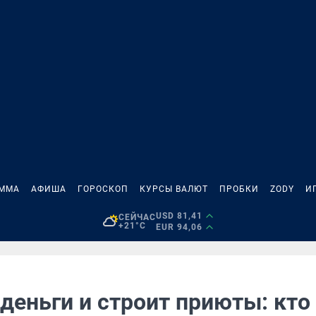
АММА
АФИША
ГОРОСКОП
КУРСЫ ВАЛЮТ
ПРОБКИ
ZODY
И
USD 81,41
СЕЙЧАС
+21°C
EUR 94,06
деньги и строит приюты: кто