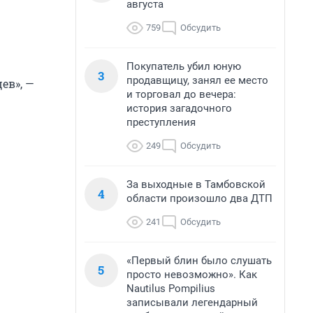
августа
759
Обсудить
Покупатель убил юную
3
продавщицу, занял ее место
ев», —
и торговал до вечера:
история загадочного
преступления
249
Обсудить
За выходные в Тамбовской
4
области произошло два ДТП
241
Обсудить
«Первый блин было слушать
5
просто невозможно». Как
Nautilus Pompilius
записывали легендарный