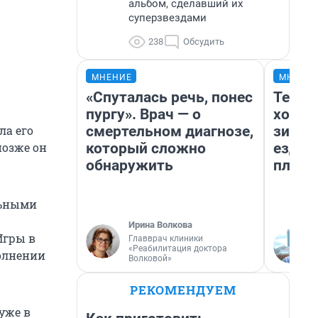
альбом, сделавший их
суперзвездами
238
Обсудить
МНЕНИЕ
МНЕНИ
«Спуталась речь, понес
Тепло
пургу». Врач — о
холод
смертельном диагнозе,
зимой
ла его
который сложно
ездит
позже он
обнаружить
плюсы
льными
Ирина Волкова
Игры в
Главврач клиники
«Реабилитация доктора
олнении
Волковой»
РЕКОМЕНДУЕМ
 уже в