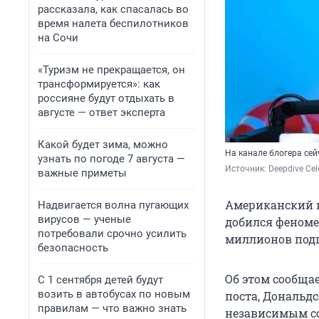
рассказала, как спасалась во
время налета беспилотников
на Сочи
«Туризм не прекращается, он
трансформируется»: как
россияне будут отдыхать в
августе — ответ эксперта
Какой будет зима, можно
На канале блогера се
узнать по погоде 7 августа —
Источник: 
Deepdive Cel
важные приметы
Американский в
Надвигается волна пугающих
вирусов — ученые
добился феноме
потребовали срочно усилить
миллионов подп
безопасность
Об этом сообща
С 1 сентября детей будут
возить в автобусах по новым
поста, Дональдс
правилам — что важно знать
независимым со