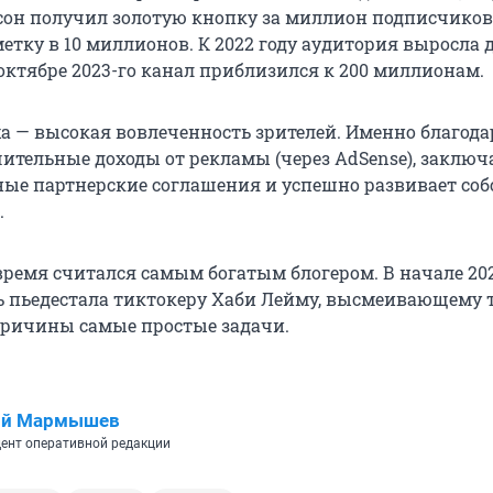
сон получил золотую кнопку за миллион подписчиков, 
етку в 10 миллионов. К 2022 году аудитория выросла д
октябре 2023-го канал приблизился к 200 миллионам.
ха — высокая вовлеченность зрителей. Именно благода
чительные доходы от рекламы (через AdSense), заключ
е партнерские соглашения и успешно развивает со
.
 время считался самым богатым блогером. В начале 20
 пьедестала тиктокеру Хаби Лейму, высмеивающему те
причины самые простые задачи.
ий Мармышев
ент оперативной редакции