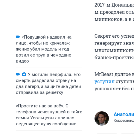
2017-м Дональд
м преодолел отм
миллионов, а в 
Секрет его успе
«Подушкой надавил на
генерирует зна
лицо, чтобы не кричала»:
жених убил модель и год
многомиллионны
возил ее труп в чемодане —
бизнес-проекты
видео
MrBeast долгое
У могилы педофила. Его
смерть разделила страну на
уступил
ступень
два лагеря, а защитника детей
усложняет без 
отправила за решетку
«Простите нас за всё». С
телефона исчезнувшей в тайге
Анатол
семьи Усольцевых пришло
Корреспонд
леденящее душу сообщение