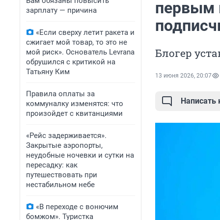
Вам обязаны повысить
первым 
зарплату — причина
подписч
«Если сверху летит ракета и
сжигает мой товар, то это не
Блогер уст
мой риск». Основатель Levrana
обрушился с критикой на
Татьяну Ким
13 июня 2026, 20:07
Правила оплаты за
Написать
коммуналку изменятся: что
произойдет с квитанциями
«Рейс задерживается».
Закрытые аэропорты,
неудобные ночевки и сутки на
пересадку: как
путешествовать при
нестабильном небе
«В переходе с вонючим
бомжом». Туристка