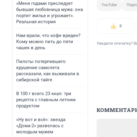
«Меня годами преследует
YouTube
Подп
бывшая любовница мужа: она
портит жилье и угрожает».
Реальная история
0
Нам врали, что кофе вреден?
Кому можно пить до пяти
Увидели опечатку? В
чашек в день
Пилоты потерпевшего
крушение самолета
рассказали, как выживали в
сибирской тайге
В 100 г всего 23 ккал: три
рецепта с главным летним
продуктом
КОММЕНТАР
«Ну вот и всё»: звезда
«Дома-2» развелась с
молодым мужем