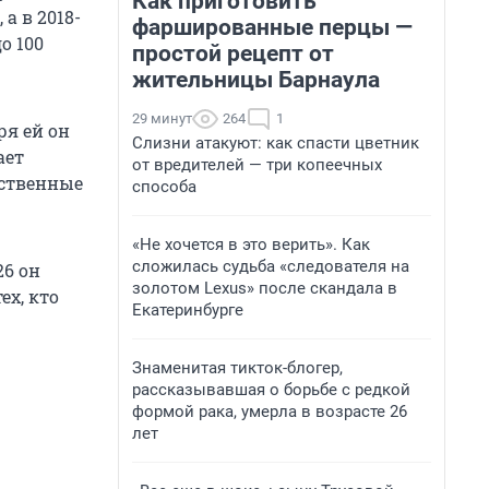
Как приготовить
а в 2018-
фаршированные перцы —
о 100
простой рецепт от
жительницы Барнаула
29 минут
264
1
ря ей он
Слизни атакуют: как спасти цветник
ает
от вредителей — три копеечных
бственные
способа
«Не хочется в это верить». Как
сложилась судьба «следователя на
26 он
золотом Lexus» после скандала в
х, кто
Екатеринбурге
Знаменитая тикток-блогер,
рассказывавшая о борьбе с редкой
формой рака, умерла в возрасте 26
лет