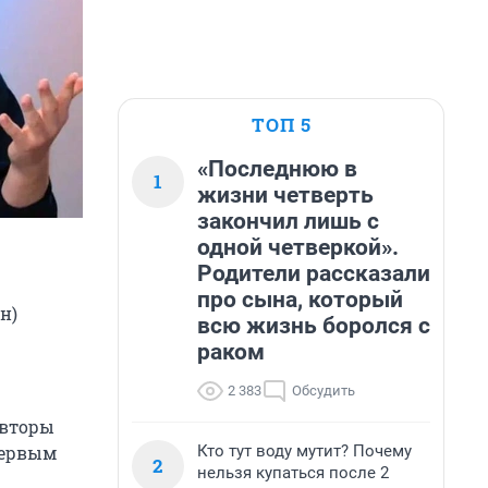
ТОП 5
«Последнюю в
1
жизни четверть
закончил лишь с
одной четверкой».
Родители рассказали
про сына, который
н)
всю жизнь боролся с
раком
2 383
Обсудить
авторы
Кто тут воду мутит? Почему
первым
2
нельзя купаться после 2