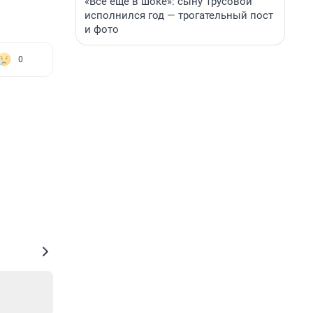
«Все еще в шоке»: сыну Трусовой
исполнился год — трогательный пост
и фото
0