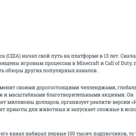
са (США) начал свой путь на платформе в 13 лет. Снача
ящены игровым процессам в Minecraft и Call of Duty, 
ть обзоры других популярных каналов.
аменит своими дорогостоящими челленджами, глоба
и и масштабными благотворительными акциями. Он
ает миллионы долларов, организует реалити-версии «
оит приюты для животных и запускает сложные в исп
у его канал набирал первые 100 тысяч подписчиков, то