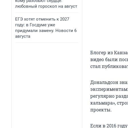
кому разобьют сердце:
любовный гороскоп на август
ЕГЭ хотят отменить к 2027
году: в Госдуме уже
придумали замену. Новости 6
августа
Блогер из Канза
видео были посв
стал публикова
Дональдсон зн
экспериментам
регулярно разд
кальмара», стр
проекты.
Если в 2016 год