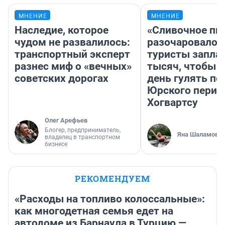
МНЕНИЕ
МНЕНИЕ
Наследие, которое
«Сливочное пи
чудом не развалилось:
разочаровало»
транспортный эксперт
туристы запла
разнес миф о «вечных»
тысяч, чтобы 
советских дорогах
день гулять по
Юрского перио
Хогвартсу
Олег Арефьев
Блогер, предприниматель,
Яна Шаламова
владелец в транспортном
бизнесе
РЕКОМЕНДУЕМ
«Расходы на топливо колоссальные»:
как многодетная семья едет на
автодоме из Барнаула в Турцию —