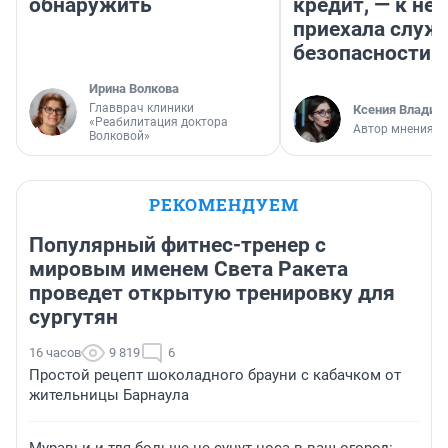
обнаружить
кредит, — к не
приехала служ
безопасности
Ирина Волкова
Главврач клиники
Ксения Владим
«Реабилитация доктора
Автор мнения
Волковой»
РЕКОМЕНДУЕМ
Популярный фитнес-тренер с
мировым именем Света Ракета
проведет открытую тренировку для
сургутян
16 часов
9 819
6
Простой рецепт шоколадного брауни с кабачком от
жительницы Барнаула