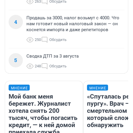
263
Обсудить
Продашь за 3000, налог возьмут с 4000. Что
4
нам готовит новый налоговый закон — он
коснется импорта и даже репетиторов
250
Обсудить
Сводка ДТП за 3 августа
5
248
Обсудить
МНЕНИЕ
МНЕНИЕ
Мой банк меня
«Спуталась реч
бережет. Журналист
пургу». Врач — 
хотела снять 200
смертельном д
тысяч, чтобы погасить
который слож
кредит, — к ней домой
обнаружить
приехала служба