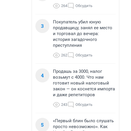
264
Обсудить
Покупатель убил юную
3
продавщицу, занял ее место
и торговал до вечера:
история загадочного
преступления
262
Обсудить
Продашь за 3000, налог
4
возьмут с 4000. Что нам
готовит новый налоговый
закон — он коснется импорта
и даже репетиторов
243
Обсудить
«Первый блин было слушать
5
просто невозможно». Как