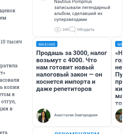
Nautilus Pompilius
записывали легендарный
 щенок
альбом, сделавший их
цем
суперзвездами
243
Обсудить
110 тысяч
МНЕНИЕ
МНЕНИ
Продашь за 3000, налог
«Нет 
возьмут с 4000. Что
городо
тратила
нам готовит новый
недоф
т»
налоговый закон — он
Путеш
ласовали
коснется импорта и
проех
ть копии
даже репетиторов
килом
етом я
машин
отгул,
того
ции в
Анастасия Завгородняя
ета,