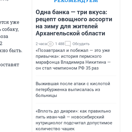
РЕКОМЕНДУЕМ
Одна банка — три вкуса:
рецепт овощного ассорти
ется уже
на зиму для жителей
 собаку,
Архангельской области
воза
2
2 часа
1 488
Обсудить
жно быть.
«Позавтракал и побежал — это уже
привычка»: история пермского
марафонца Владимира Никитина —
поставят
он стал чемпионом РФ 35 раз
Выжившая после атаки с кислотой
петербурженка выписалась из
больницы
«Вплоть до диареи»: как правильно
пить иван-чай — новосибирский
нутрициолог подсчитал допустимое
количество чашек