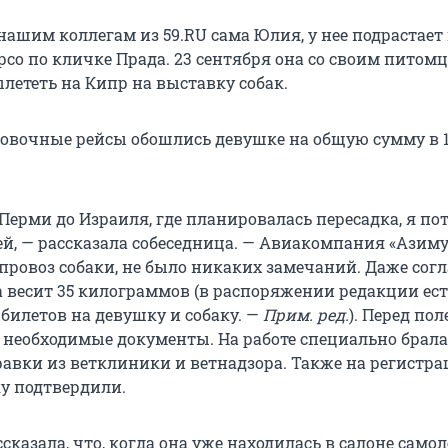
нашим коллегам из 59.RU сама Юлия, у нее подрастает
рсо по кличке Прада. 23 сентября она со своим питом
лететь на Кипр на выставку собак.
овочные рейсы обошлись девушке на общую сумму в 
Перми до Израиля, где планировалась пересадка, я по
ей, — рассказала собеседница. — Авиакомпания «Азиму
провоз собаки, не было никаких замечаний. Даже сог
а весит 35 килограммов (в распоряжении редакции ес
билетов на девушку и собаку. —
Прим. ред.
). Перед пол
 необходимые документы. На работе специально брала 
равки из ветклиники и ветнадзора. Также на регистра
ку подтвердили.
сказала, что, когда она уже находилась в салоне самол