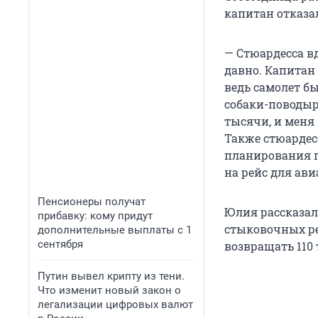
капитан отказал
— Стюардесса в
давно. Капитан 
ведь самолет б
собаки-поводыря
тысячи, и меня 
Также стюардесс
планирования п
на рейс для ав
Пенсионеры получат
Юлия рассказал
прибавку: кому придут
стыковочных ре
дополнительные выплаты с 1
сентября
возвращать 110 
Путин вывел крипту из тени.
Что изменит новый закон о
легализации цифровых валют