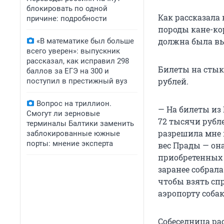
блокировать по одной
Как рассказала 
причине: подробности
породы кане-ко
должна была вы
«В математике был больше
всего уверен»: выпускник
рассказал, как исправил 298
Билеты на стык
баллов за ЕГЭ на 300 и
рублей.
поступил в престижный вуз
Вопрос на триллион.
— На билеты из 
Смогут ли зерновые
72 тысячи рубл
терминалы Балтики заменить
разрешила мне 
заблокированные южные
порты: мнение эксперта
вес Прады — он
приобретенных 
заранее собрала
чтобы взять сп
аэропорту соба
Собеседница рас