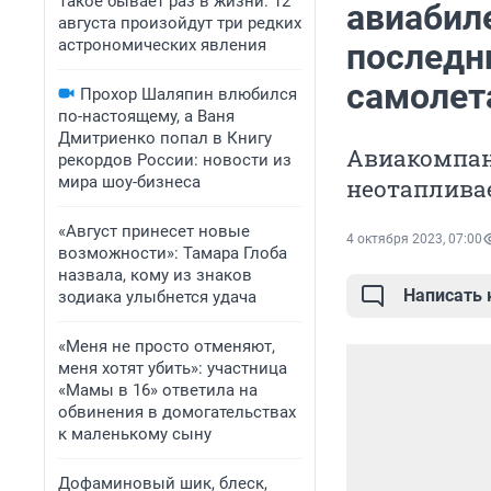
Такое бывает раз в жизни: 12
авиабиле
августа произойдут три редких
астрономических явления
последн
самолет
Прохор Шаляпин влюбился
по-настоящему, а Ваня
Дмитриенко попал в Книгу
Авиакомпани
рекордов России: новости из
мира шоу-бизнеса
неотаплива
«Август принесет новые
4 октября 2023, 07:00
возможности»: Тамара Глоба
назвала, кому из знаков
Написать
зодиака улыбнется удача
«Меня не просто отменяют,
меня хотят убить»: участница
«Мамы в 16» ответила на
обвинения в домогательствах
к маленькому сыну
Дофаминовый шик, блеск,