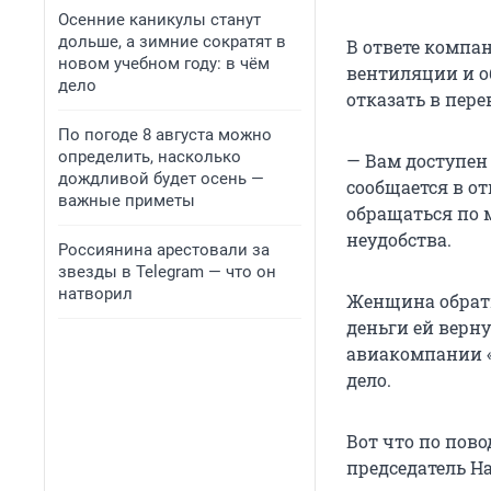
Осенние каникулы станут
дольше, а зимние сократят в
В ответе компан
новом учебном году: в чём
вентиляции и о
дело
отказать в пере
По погоде 8 августа можно
определить, насколько
— Вам доступен
дождливой будет осень —
сообщается в о
важные приметы
обращаться по 
неудобства.
Россиянина арестовали за
звезды в Telegram — что он
натворил
Женщина обрати
деньги ей верну
авиакомпании «
дело.
Вот что по пов
председатель Н