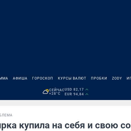
АММА
АФИША
ГОРОСКОП
КУРСЫ ВАЛЮТ
ПРОБКИ
ZODY
И
USD 82,17
СЕЙЧАС
+28°C
EUR 94,84
БЛЕМА
рка купила на себя и свою с