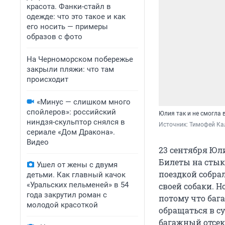
красота. Фанки-стайл в
одежде: что это такое и как
его носить — примеры
образов с фото
На Черноморском побережье
закрыли пляжи: что там
происходит
«Минус — слишком много
спойлеров»: российский
Юлия так и не смогла 
ниндзя-скульптор снялся в
Источник: 
Тимофей Ка
сериале «Дом Дракона».
Видео
23 сентября Юл
Билеты на стык
Ушел от жены с двумя
поездкой собра
детьми. Как главный качок
«Уральских пельменей» в 54
своей собаки. Н
года закрутил роман с
потому что баг
молодой красоткой
обращаться в су
багажный отсек