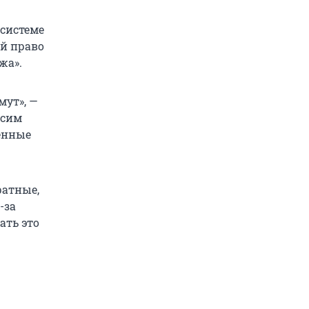
 системе
ой право
жа».
мут», —
осим
енные
ратные,
-за
ать это