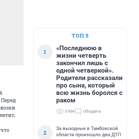
ТОП 5
«Последнюю в
1
жизни четверть
закончил лишь с
одной четверкой».
Родители рассказали
про сына, который
всю жизнь боролся с
й.
раком
 Перед
евозки
3 934
Обсудить
летит,
За выходные в Тамбовской
 что
2
области произошло два ДТП