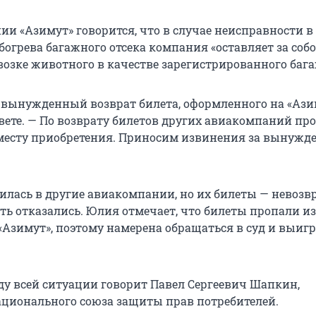
ии «Азимут» говорится, что в случае неисправности в
богрева багажного отсека компания «оставляет за соб
возке животного в качестве зарегистрированного бага
 вынужденный возврат билета, оформленного на «Ази
твете. — По возврату билетов других авиакомпаний пр
месту приобретения. Приносим извинения за вынужд
лась в другие авиакомпании, но их билеты — невозв
ть отказались. Юлия отмечает, что билеты пропали из
Азимут», поэтому намерена обращаться в суд и выигр
оду всей ситуации говорит Павел Сергеевич Шапкин,
ационального союза защиты прав потребителей.