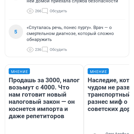
ней домой приехала служба безопасности
266
Обсудить
«Спуталась речь, понес пургу». Врач — о
5
смертельном диагнозе, который сложно
обнаружить
236
Обсудить
МНЕНИЕ
МНЕНИЕ
Продашь за 3000, налог
Наследие, кото
возьмут с 4000. Что
чудом не разва
нам готовит новый
транспортный 
налоговый закон — он
разнес миф о 
коснется импорта и
советских доро
даже репетиторов
Олег Арефьев