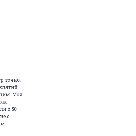
р точно,
оклятий
дним. Моя
как
ли о 50
не с
ям