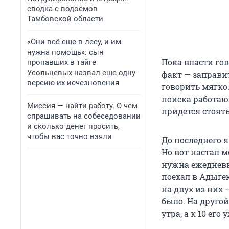
сводка с водоемов
Тамбовской области
«Они всё еще в лесу, и им
нужна помощь»: сын
Пока власти гов
пропавших в тайге
Усольцевых назвал еще одну
факт — заправи
версию их исчезновения
говорить мягко
поиска работающ
Миссия — найти работу. О чем
придется стоять
спрашивать на собеседовании
и сколько денег просить,
чтобы вас точно взяли
До последнего 
Но вот настал м
нужна ежедневн
поехал в Адыгею
на двух из них 
было. На другой
утра, а к 10 его 