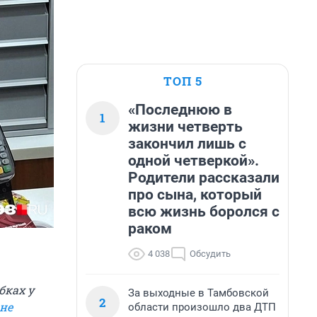
ТОП 5
«Последнюю в
1
жизни четверть
закончил лишь с
одной четверкой».
Родители рассказали
про сына, который
всю жизнь боролся с
раком
4 038
Обсудить
бках у
За выходные в Тамбовской
2
не
области произошло два ДТП