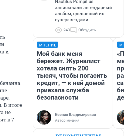
Nautilus Pompilius
записывали легендарный
альбом, сделавший их
суперзвездами
243
Обсудить
ть
ли
МНЕНИЕ
МНЕНИ
ов и
Мой банк меня
«Поку
бережет. Журналист
мешке
хотела снять 200
предп
тысяч, чтобы погасить
расска
кредит, — к ней домой
самом
бензина.
приехала служба
бизне
мне
безопасности
дешев
аре,
. В итоге
на не
Ксения Владимирская
ят в 7
Автор мнения