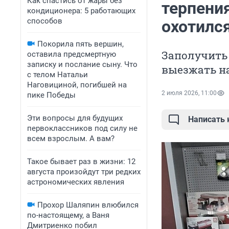
Как спастись от жары без
терпения
кондиционера: 5 работающих
способов
охотился
Покорила пять вершин,
Заполучить 
оставила предсмертную
записку и послание сыну. Что
выезжать н
с телом Натальи
Наговициной, погибшей на
2 июля 2026, 11:00
пике Победы
Эти вопросы для будущих
Написать
первоклассников под силу не
всем взрослым. А вам?
Такое бывает раз в жизни: 12
августа произойдут три редких
астрономических явления
Прохор Шаляпин влюбился
по-настоящему, а Ваня
Дмитриенко побил