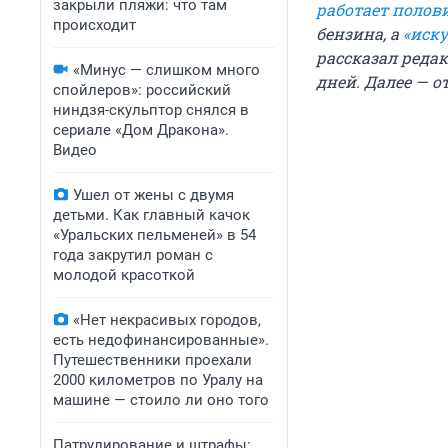
закрыли пляжи: что там
работает полов
происходит
бензина, а
«иску
рассказал реда
«Минус — слишком много
дней. Далее — о
спойлеров»: российский
ниндзя-скульптор снялся в
сериале «Дом Дракона».
Видео
Ушел от жены с двумя
детьми. Как главный качок
«Уральских пельменей» в 54
года закрутил роман с
молодой красоткой
«Нет некрасивых городов,
есть недофинансированные».
Путешественники проехали
2000 километров по Уралу на
машине — стоило ли оно того
Патрулирование и штрафы: