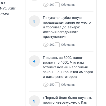
цит
267
Обсудить
-95. Как
олько
Покупатель убил юную
3
продавщицу, занял ее место
и торговал до вечера:
история загадочного
преступления
262
Обсудить
Продашь за 3000, налог
4
возьмут с 4000. Что нам
готовит новый налоговый
закон — он коснется импорта
и даже репетиторов
250
Обсудить
«Первый блин было слушать
5
просто невозможно». Как