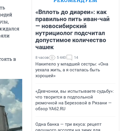
РЕКОМЕНДУЕМ
ть
«Вплоть до диареи»: как
редей
правильно пить иван-чай
усы,
— новосибирский
ожидался
нутрициолог подсчитал
ояли
допустимое количество
чашек
8 часов
5 440
14
тоять в
Накипело у младшей сестры: «Она
уехала жить, а я осталась быть
хорошей»
«Девчонки, вы испытываете судьбу»:
что творится в подпольной
рюмочной на Березовой в Рязани —
обзор YA62.RU
Одна банка — три вкуса: рецепт
овощного ассорти на зиму для