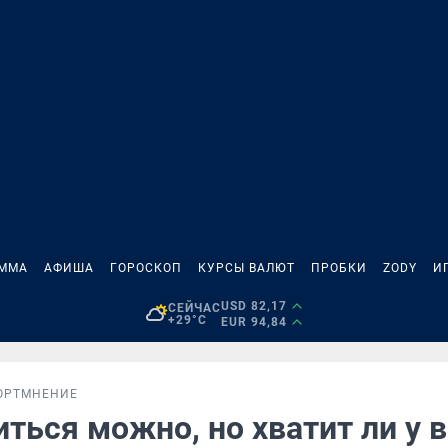
АММА
АФИША
ГОРОСКОП
КУРСЫ ВАЛЮТ
ПРОБКИ
ZODY
И
USD 82,17
СЕЙЧАС
+29°C
EUR 94,84
ОРТ
МНЕНИЕ
ться можно, но хватит ли у 