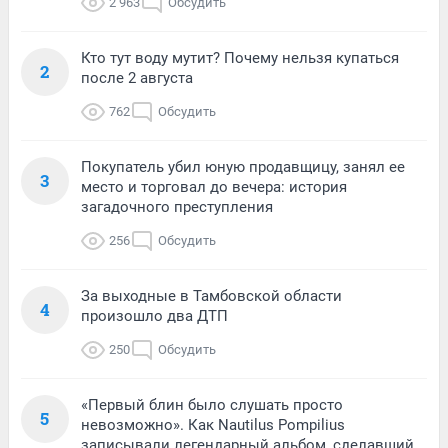
2 963
Обсудить
Кто тут воду мутит? Почему нельзя купаться
2
после 2 августа
762
Обсудить
Покупатель убил юную продавщицу, занял ее
3
место и торговал до вечера: история
загадочного преступления
256
Обсудить
За выходные в Тамбовской области
4
произошло два ДТП
250
Обсудить
«Первый блин было слушать просто
5
невозможно». Как Nautilus Pompilius
записывали легендарный альбом, сделавший