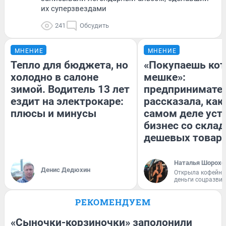
их суперзвездами
241
Обсудить
МНЕНИЕ
МНЕНИЕ
Тепло для бюджета, но
«Покупаешь кот
холодно в салоне
мешке»:
зимой. Водитель 13 лет
предпринимате
ездит на электрокаре:
рассказала, как
плюсы и минусы
самом деле уст
бизнес со скла
дешевых товар
Наталья Шорохо
Денис Дедюхин
Открыла кофейну
деньги соцразви
РЕКОМЕНДУЕМ
«Сыночки-корзиночки» заполонили