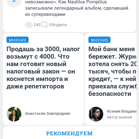
невозможно». Как Nautilus Pompilius
записывали легендарный альбом, сделавший
их суперзвездами
243
Обсудить
МНЕНИЕ
МНЕНИЕ
Продашь за 3000, налог
Мой банк меня
возьмут с 4000. Что
бережет. Журн
нам готовит новый
хотела снять 20
налоговый закон — он
тысяч, чтобы п
коснется импорта и
кредит, — к ней
даже репетиторов
приехала служб
безопасности
Ксения Владими
Анастасия Завгородняя
Автор мнения
РЕКОМЕНДУЕМ