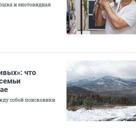
кошка и енотовидная
вых»: что
 семьи
ае
жду собой поисковики