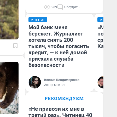
239
Обсудить
МНЕНИЕ
МНЕНИЕ
Мой банк меня
«Машин
бережет. Журналист
полете
хотела снять 200
сравни
тысяч, чтобы погасить
Казахс
кредит, — к ней домой
приехала служба
безопасности
Ксения Владимирская
Ан
Автор мнения
РЕКОМЕНДУЕМ
«Не привози их мне в
третий раз». Читинец 40