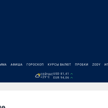
АММА
АФИША
ГОРОСКОП
КУРСЫ ВАЛЮТ
ПРОБКИ
ZODY
И
USD 81,41
СЕЙЧАС
+29°C
EUR 94,06
ие