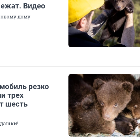
вежат. Видео
новому дому
мобиль резко
и трех
т шесть
рдашки!