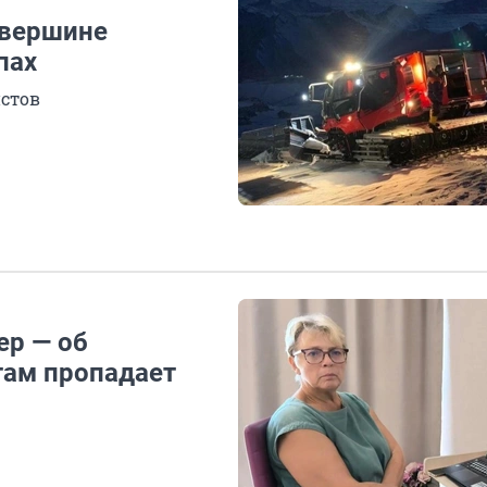
 вершине
пах
стов
ер — об
там пропадает