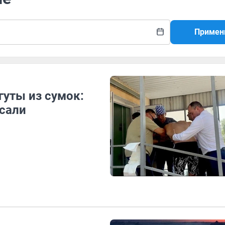
Примен
гуты из сумок:
асали