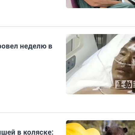
провел неделю в
шей в коляске: