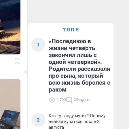
ТОП 5
«Последнюю в
1
жизни четверть
закончил лишь с
одной четверкой».
Родители рассказали
про сына, который
всю жизнь боролся с
раком
1 709
Обсудить
Кто тут воду мутит? Почему
2
нельзя купаться после 2
августа