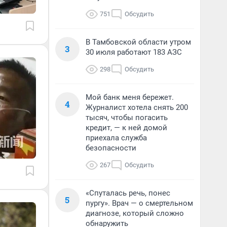
751
Обсудить
В Тамбовской области утром
3
30 июля работают 183 АЗС
298
Обсудить
Мой банк меня бережет.
4
Журналист хотела снять 200
тысяч, чтобы погасить
кредит, — к ней домой
приехала служба
безопасности
267
Обсудить
«Спуталась речь, понес
5
пургу». Врач — о смертельном
диагнозе, который сложно
обнаружить