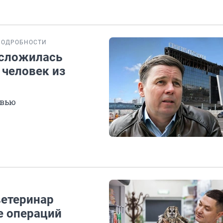
ПОДРОБНОСТИ
 сложилась
 человек из
рвью
ветеринар
е операций