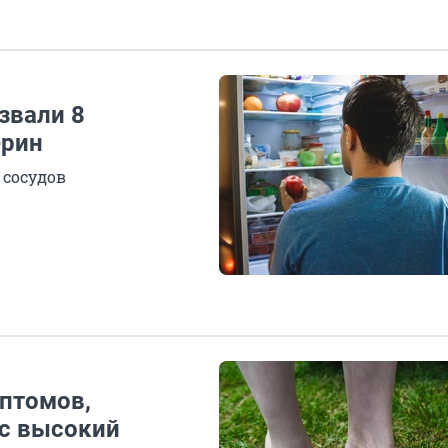
звали 8
ерин
 сосудов
мптомов,
ас высокий