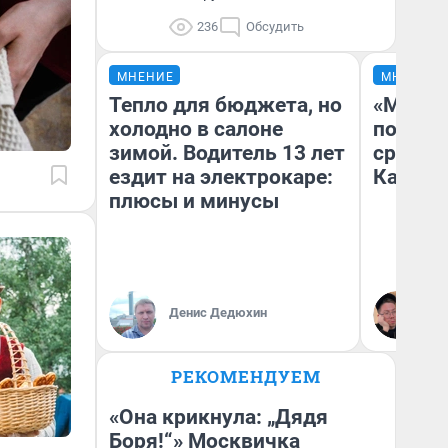
236
Обсудить
МНЕНИЕ
МНЕНИЕ
Тепло для бюджета, но
«Машин
холодно в салоне
полете
зимой. Водитель 13 лет
сравни
ездит на электрокаре:
Казахс
плюсы и минусы
Денис Дедюхин
Ан
РЕКОМЕНДУЕМ
«Она крикнула: „Дядя
Боря!“» Москвичка