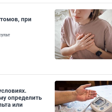
томов, при
сульт
словиях.
ому определить
льта или