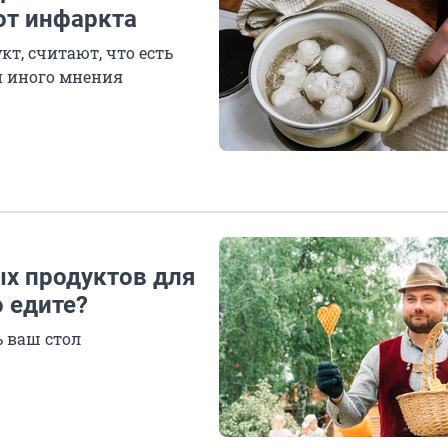
от инфаркта
кт, считают, что есть
и иного мнения
ых продуктов для
о едите?
 ваш стол