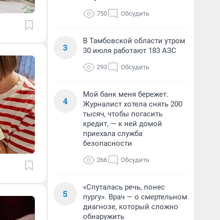
750
Обсудить
В Тамбовской области утром
3
30 июля работают 183 АЗС
293
Обсудить
Мой банк меня бережет.
4
Журналист хотела снять 200
тысяч, чтобы погасить
кредит, — к ней домой
приехала служба
безопасности
266
Обсудить
«Спуталась речь, понес
5
пургу». Врач — о смертельном
диагнозе, который сложно
обнаружить