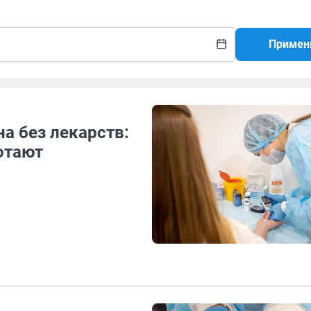
Примен
на без лекарств:
отают