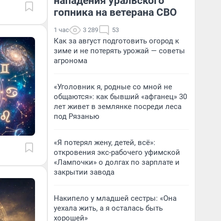
нападения уральского
гопника на ветерана СВО
1 час
3 289
53
Как за август подготовить огород к
зиме и не потерять урожай — советы
агронома
«Уголовник я, родные со мной не
общаются»: как бывший «афганец» 30
лет живет в землянке посреди леса
под Рязанью
«Я потерял жену, детей, всё»:
откровения экс-рабочего уфимской
«Лампочки» о долгах по зарплате и
закрытии завода
Накипело у младшей сестры: «Она
уехала жить, а я осталась быть
хорошей»