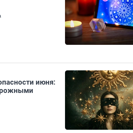
а
опасности июня:
торожными