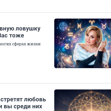
авную ловушку
Вас тоже
многих сферах жизни
встретят любовь
и вы среди них