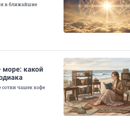
утся в ближайшие
 море: какой
зодиака
 сотни чашек кофе