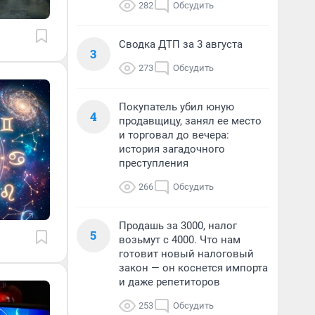
282
Обсудить
Сводка ДТП за 3 августа
3
273
Обсудить
Покупатель убил юную
4
продавщицу, занял ее место
и торговал до вечера:
история загадочного
преступления
266
Обсудить
Продашь за 3000, налог
5
возьмут с 4000. Что нам
готовит новый налоговый
закон — он коснется импорта
и даже репетиторов
253
Обсудить