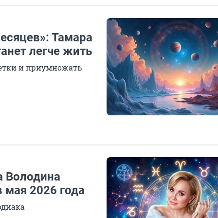
есяцев»: Тамара
танет легче жить
етки и приумножать
а Володина
 мая 2026 года
одиака