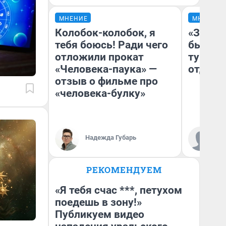
МНЕНИЕ
МНЕНИЕ
Колобок-колобок, я
«За не
тебя боюсь! Ради чего
были с
отложили прокат
турист
«Человека-паука» —
отдыхе
отзыв о фильме про
«человека-булку»
Ал
Надежда Губарь
за
ре
РЕКОМЕНДУЕМ
«Я тебя счас ***, петухом
поедешь в зону!»
Публикуем видео