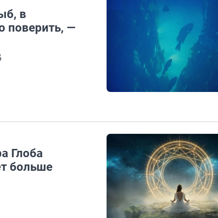
ыб, в
 поверить, —
б
а Глоба
ет больше