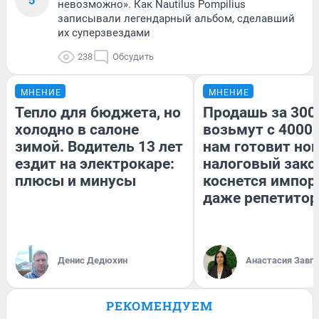
невозможно». Как Nautilus Pompilius
записывали легендарный альбом, сделавший
их суперзвездами
238
Обсудить
МНЕНИЕ
МНЕНИЕ
Тепло для бюджета, но
Продашь за 3000
холодно в салоне
возьмут с 4000.
зимой. Водитель 13 лет
нам готовит но
ездит на электрокаре:
налоговый зако
плюсы и минусы
коснется импор
даже репетитор
Денис Дедюхин
Анастасия Завг
РЕКОМЕНДУЕМ