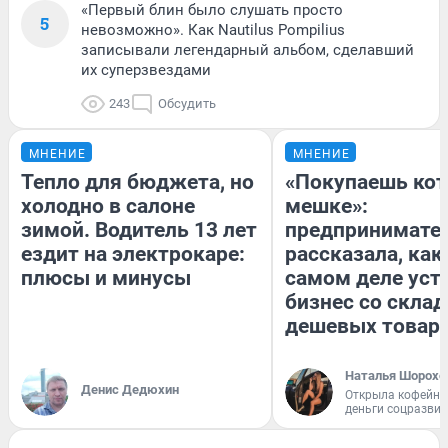
«Первый блин было слушать просто
5
невозможно». Как Nautilus Pompilius
записывали легендарный альбом, сделавший
их суперзвездами
243
Обсудить
МНЕНИЕ
МНЕНИЕ
Тепло для бюджета, но
«Покупаешь кот
холодно в салоне
мешке»:
зимой. Водитель 13 лет
предпринимате
ездит на электрокаре:
рассказала, как
плюсы и минусы
самом деле уст
бизнес со скла
дешевых товар
Наталья Шорохо
Денис Дедюхин
Открыла кофейну
деньги соцразви