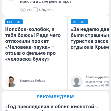
импорта и даже репетиторов
253
Обсудить
МНЕНИЕ
МНЕНИЕ
Колобок-колобок, я
«За неделю две
тебя боюсь! Ради чего
были страшные
отложили прокат
туристка расска
«Человека-паука» —
отдыхе в Крым
отзыв о фильме про
«человека-булку»
Александра Исм
Надежда Губарь
заместитель глав
редактора 63.RU
РЕКОМЕНДУЕМ
«Год преследовал и облил кислотой».