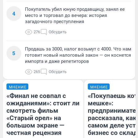
Покупатель убил юную продавщицу, занял ее
4
место и торговал до вечера: история
загадочного преступления
276
Обсудить
Продашь за 3000, налог возьмут с 4000. Что нам
5
готовит новый налоговый закон — он коснется
импорта и даже репетиторов
265
Обсудить
МНЕНИЕ
МНЕНИЕ
«Финал не совпал с
«Покупаешь кот
ожиданиями»: стоит ли
мешке»:
смотреть фильм
предпринимате
«Старый орел» на
рассказала, как
большом экране —
самом деле уст
честная рецензия
бизнес со скла