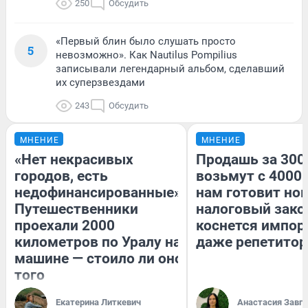
250
Обсудить
«Первый блин было слушать просто
5
невозможно». Как Nautilus Pompilius
записывали легендарный альбом, сделавший
их суперзвездами
243
Обсудить
МНЕНИЕ
МНЕНИЕ
«Нет некрасивых
Продашь за 3000
городов, есть
возьмут с 4000.
недофинансированные».
нам готовит но
Путешественники
налоговый зако
проехали 2000
коснется импор
километров по Уралу на
даже репетитор
машине — стоило ли оно
того
Екатерина Литкевич
Анастасия Завг