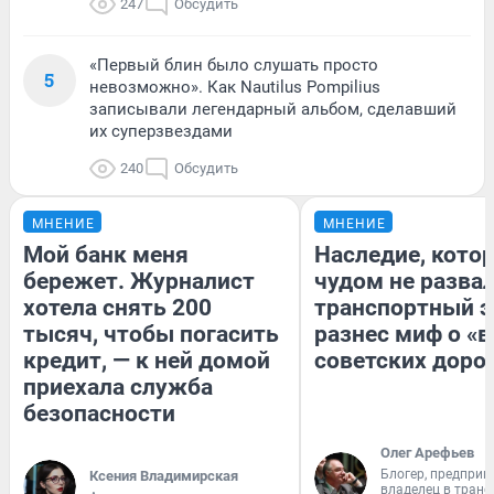
247
Обсудить
«Первый блин было слушать просто
5
невозможно». Как Nautilus Pompilius
записывали легендарный альбом, сделавший
их суперзвездами
240
Обсудить
МНЕНИЕ
МНЕНИЕ
Мой банк меня
Наследие, кото
бережет. Журналист
чудом не разва
хотела снять 200
транспортный э
тысяч, чтобы погасить
разнес миф о «
кредит, — к ней домой
советских доро
приехала служба
безопасности
Олег Арефьев
Блогер, предприн
Ксения Владимирская
владелец в тран