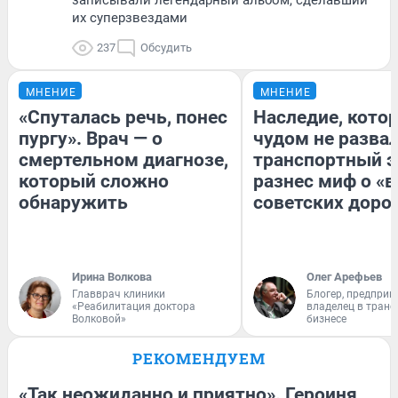
записывали легендарный альбом, сделавший
их суперзвездами
237
Обсудить
МНЕНИЕ
МНЕНИЕ
«Спуталась речь, понес
Наследие, кото
пургу». Врач — о
чудом не разва
смертельном диагнозе,
транспортный э
который сложно
разнес миф о «
обнаружить
советских доро
Ирина Волкова
Олег Арефьев
Главврач клиники
Блогер, предприн
«Реабилитация доктора
владелец в тран
Волковой»
бизнесе
РЕКОМЕНДУЕМ
«Так неожиданно и приятно». Героиня