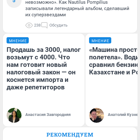
5
невозможно». Как Nautilus Pompilius
записывали легендарный альбом, сделавший
их суперзвездами
238
Обсудить
МНЕНИЕ
МНЕНИЕ
Продашь за 3000, налог
«Машина прост
возьмут с 4000. Что
полетела». Води
нам готовит новый
сравнил бензин
налоговый закон — он
Казахстане и Р
коснется импорта и
даже репетиторов
Анастасия Завгородняя
Анатолий Кузне
РЕКОМЕНДУЕМ