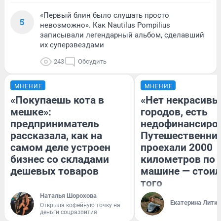
«Первый блин было слушать просто
5
невозможно». Как Nautilus Pompilius
записывали легендарный альбом, сделавший
их суперзвездами
243
Обсудить
МНЕНИЕ
МНЕНИЕ
«Покупаешь кота в
«Нет некрасивы
мешке»:
городов, есть
предприниматель
недофинансиро
рассказала, как на
Путешественни
самом деле устроен
проехали 2000
бизнес со складами
километров по 
дешевых товаров
машине — стоил
того
Наталья Шорохова
Екатерина Литк
Открыла кофейную точку на
деньги соцразвития