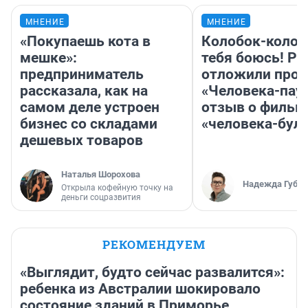
МНЕНИЕ
МНЕНИЕ
«Покупаешь кота в
Колобок-колобо
мешке»:
тебя боюсь! Ра
предприниматель
отложили прок
рассказала, как на
«Человека-пау
самом деле устроен
отзыв о фильм
бизнес со складами
«человека-бул
дешевых товаров
Наталья Шорохова
Надежда Губар
Открыла кофейную точку на
деньги соцразвития
РЕКОМЕНДУЕМ
«Выглядит, будто сейчас развалится»:
ребенка из Австралии шокировало
состояние зданий в Приморье