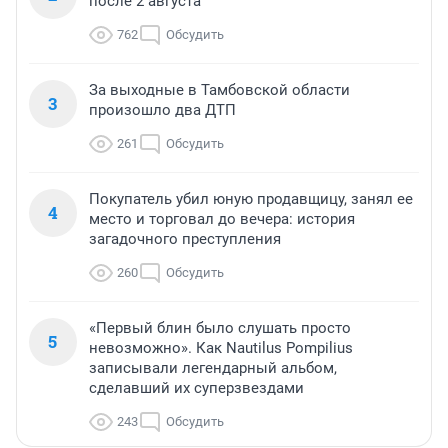
после 2 августа
762
Обсудить
За выходные в Тамбовской области
3
произошло два ДТП
261
Обсудить
Покупатель убил юную продавщицу, занял ее
4
место и торговал до вечера: история
загадочного преступления
260
Обсудить
«Первый блин было слушать просто
5
невозможно». Как Nautilus Pompilius
записывали легендарный альбом,
сделавший их суперзвездами
243
Обсудить