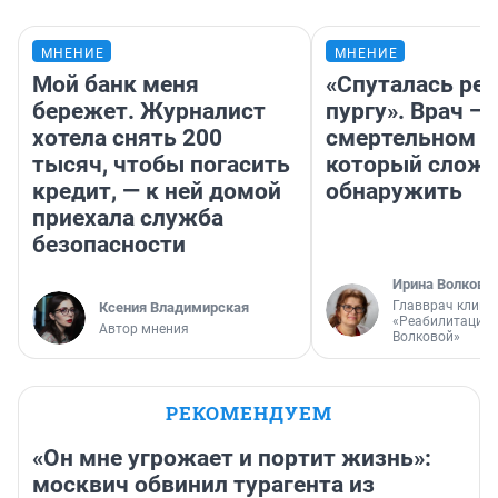
МНЕНИЕ
МНЕНИЕ
Мой банк меня
«Спуталась реч
бережет. Журналист
пургу». Врач — 
хотела снять 200
смертельном д
тысяч, чтобы погасить
который слож
кредит, — к ней домой
обнаружить
приехала служба
безопасности
Ирина Волкова
Главврач клини
Ксения Владимирская
«Реабилитация 
Автор мнения
Волковой»
РЕКОМЕНДУЕМ
«Он мне угрожает и портит жизнь»:
москвич обвинил турагента из