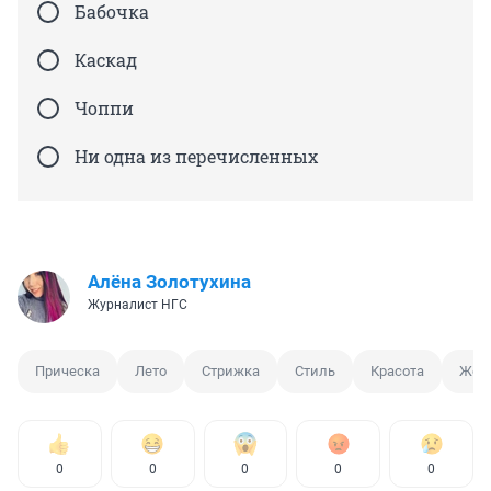
Бабочка
Каскад
Чоппи
Ни одна из перечисленных
Алёна Золотухина
Журналист НГС
Прическа
Лето
Стрижка
Стиль
Красота
Жен
0
0
0
0
0